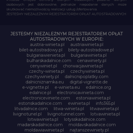
osobowych jest dobrowolne, jednakże niepodanie danych może
skutkować niemożliwością realizacji usług /ofertowania.
JESTEŚMY NIEZALEŻNYM REJESTRATOREM OPŁAT AUTOSTRADOWYCH
JESTEŚMY NIEZALEŻNYM REJESTRATOREM OPŁAT
AUTOSTRADOWYCH W EUROPIE:
austria-winieta.pl
austriawinieta.pl
bilet-autostradowy.pl
bilety-autostradowe.pl
bulgariawienieta.pl
bulgariawinieta.pl
bulharskadalnice.com
cenawiniety.pl
cenywiniet.pl
chorwacjawinieta.pl
czechy-winieta.pl
czechywinieta.pl
czechywiniety.pl
dalnicnipoplatky.com
dalnicniznamka.eu
digital-vignette.de
e-vignette.pl
e-winieta.eu
edalnice.org
edalnice.pl
electronicavinieta.com
electroniceviniete.com
estoniawinieta.pl
estonskadalnice.com
ewinieta.pl
info365.pl
litvadalnice.com
litwa-winieta.pl
litwawinieta.pl
livignotunel.pl
livignotunnel.com
lotvawinieta.pl
lotwawinieta.pl
lotysskadalnice.com
madarskadalnice.com
moldavskadalnice.com
moldawiawinieta.pl
najtanszewiniety.pl