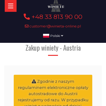
+48 33 813 90 00
customer@winieta-online.pl
Polski
Zakup winiety - Austria
Zgodnie z naszym
regulaminem elektroniczne opłaty
autostradowe do Austrii
rejestrujemy od razu. W przypadku
winiet z ważnością od dzisiaj