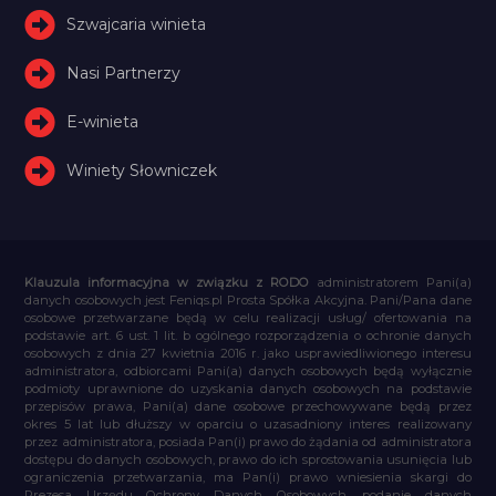
Szwajcaria winieta
Nasi Partnerzy
E-winieta
Winiety Słowniczek
Klauzula informacyjna w związku z RODO
administratorem Pani(a)
danych osobowych jest Feniqs.pl Prosta Spółka Akcyjna. Pani/Pana dane
osobowe przetwarzane będą w celu realizacji usług/ ofertowania na
podstawie art. 6 ust. 1 lit. b ogólnego rozporządzenia o ochronie danych
osobowych z dnia 27 kwietnia 2016 r. jako usprawiedliwionego interesu
administratora, odbiorcami Pani(a) danych osobowych będą wyłącznie
podmioty uprawnione do uzyskania danych osobowych na podstawie
przepisów prawa, Pani(a) dane osobowe przechowywane będą przez
okres 5 lat lub dłuższy w oparciu o uzasadniony interes realizowany
przez administratora, posiada Pan(i) prawo do żądania od administratora
dostępu do danych osobowych, prawo do ich sprostowania usunięcia lub
ograniczenia przetwarzania, ma Pan(i) prawo wniesienia skargi do
Prezesa Urzędu Ochrony Danych Osobowych, podanie danych