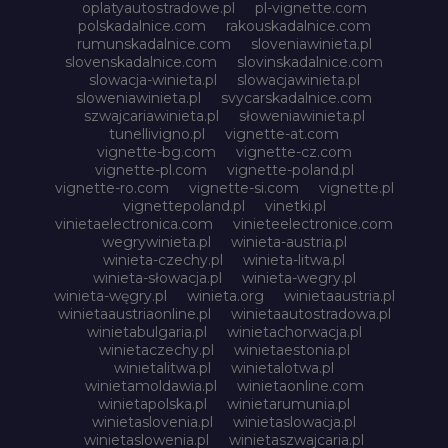
oplatyautostradowe.pl
pl-vignette.com
polskadalnice.com
rakouskadalnice.com
rumunskadalnice.com
sloveniawinieta.pl
slovenskadalnice.com
slovinskadalnice.com
slowacja-winieta.pl
slowacjawinieta.pl
sloweniawinieta.pl
svycarskadalnice.com
szwajcariawinieta.pl
słoweniawinieta.pl
tunellivigno.pl
vignette-at.com
vignette-bg.com
vignette-cz.com
vignette-pl.com
vignette-poland.pl
vignette-ro.com
vignette-si.com
vignette.pl
vignettepoland.pl
vinetki.pl
vinietaelectronica.com
vinieteelectronice.com
wegrywinieta.pl
winieta-austria.pl
winieta-czechy.pl
winieta-litwa.pl
winieta-słowacja.pl
winieta-wegry.pl
winieta-węgry.pl
winieta.org
winietaaustria.pl
winietaaustriaonline.pl
winietaautostradowa.pl
winietabulgaria.pl
winietachorwacja.pl
winietaczechy.pl
winietaestonia.pl
winietalitwa.pl
winietalotwa.pl
winietamoldawia.pl
winietaonline.com
winietapolska.pl
winietarumunia.pl
winietaslovenia.pl
winietaslowacja.pl
winietaslowenia.pl
winietaszwajcaria.pl