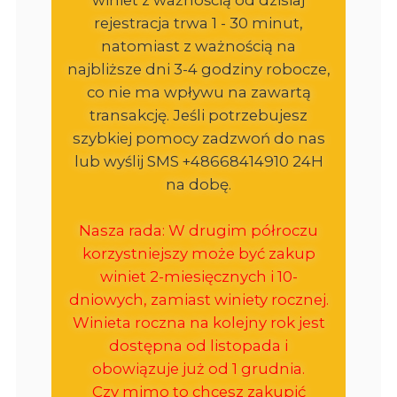
rejestracja trwa 1 - 30 minut,
natomiast z ważnością na
najbliższe dni 3-4 godziny robocze,
co nie ma wpływu na zawartą
transakcję. Jeśli potrzebujesz
szybkiej pomocy zadzwoń do nas
lub wyślij SMS +48668414910 24H
na dobę.
Nasza rada: W drugim półroczu
korzystniejszy może być zakup
winiet 2-miesięcznych i 10-
dniowych, zamiast winiety rocznej.
Winieta roczna na kolejny rok jest
dostępna od listopada i
obowiązuje już od 1 grudnia.
Czy mimo to chcesz zakupić