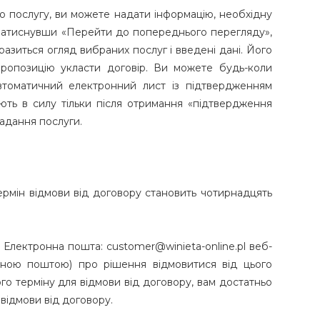
ю послугу, ви можете надати інформацію, необхідну
. Натиснувши «Перейти до попереднього перегляду»,
азиться огляд вибраних послуг і введені дані. Його
ропозицію укласти договір. Ви можете будь-коли
втоматичний електронний лист із підтвердженням
ють в силу тільки після отримання «підтвердження
надання послуги.
ермін відмови від договору становить чотирнадцять
, Електронна пошта: customer@winieta-online.pl веб-
ною поштою) про рішення відмовитися від цього
о терміну для відмови від договору, вам достатньо
відмови від договору.