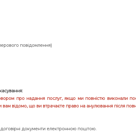
аперового повідомлення)
касування:
овором про надання послуг, якщо ми повністю виконали пос
и вам відомо, що ви втрачаєте право на анулювання після пов
м договірні документи електронною поштою.