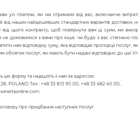
ам усі платежі, які ми отримали від вас, включаючи витрат
й від наших найдешевших стандартних варіантів доставки, н
від цього контракту, щоб повернути вам ці суми, ми вико
и не домовилися з вами про інше. чи буде з вас стягнено пл
атити нам відповідну суму, яка відповідає пропорції послуг, я
м обсягом послуг, які мають бути надані відповідно до цієї У
ь цю форму та надішліть її нам за адресою:
k 28, POLAND Тел.: +48 33 813 90 00, +48 33 482 40 00,
winietaonline.com
о договору про придбання наступних послуг