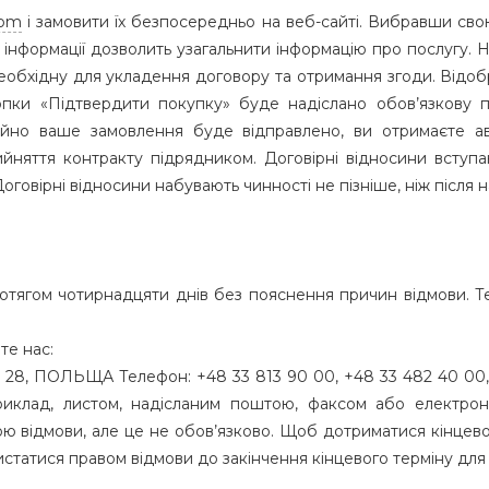
com
і замовити їх безпосередньо на веб-сайті. Вибравши сво
 інформації дозволить узагальнити інформацію про послугу
обхідну для укладення договору та отримання згоди. Відобр
опки «Підтвердити покупку» буде надіслано обов’язкову п
йно ваше замовлення буде відправлено, ви отримаєте а
няття контракту підрядником. Договірні відносини вступа
оговірні відносини набувають чинності не пізніше, ніж після 
отягом чотирнадцяти днів без пояснення причин відмови. Т
те нас:
нек 28, ПОЛЬЩА Телефон: +48 33 813 90 00, +48 33 482 40 00
клад, листом, надісланим поштою, факсом або електрон
відмови, але це не обов’язково. Щоб дотриматися кінцевог
статися правом відмови до закінчення кінцевого терміну для 