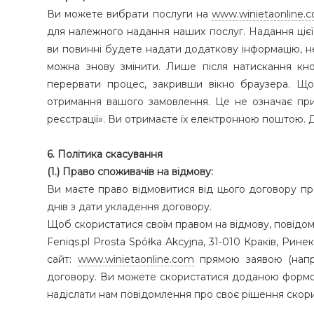
Ви можете вибрати послуги на
www.winietaonline.
для належного надання наших послуг. Надання цієї
ви повинні будете надати додаткову інформацію, не
можна знову змінити. Лише після натискання кн
перервати процес, закривши вікно браузера. Що
отримання вашого замовлення. Це не означає прий
реєстрації». Ви отримаєте їх електронною поштою. Д
6. Політика скасування
(1.) Право споживачів на відмову:
Ви маєте право відмовитися від цього договору пр
днів з дати укладення договору.
Щоб скористатися своїм правом на відмову, повідом
Feniqs.pl Prosta Spółka Akcyjna, 31-010 Краків, Ри
сайт:
www.winietaonline.com
прямою заявою (напри
договору. Ви можете скористатися доданою формою 
надіслати нам повідомлення про своє рішення скори