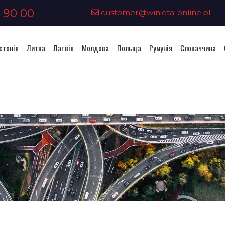
 90 00
customer@winieta-online.pl
стонія
Литва
Латвія
Молдова
Польща
Румунія
Словаччина