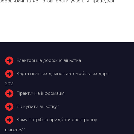
обов'язані та не готові брати участь у процедурі
Електронна дорожня віньєтка
Карта платних ділянок автомобільних доріг
2021
Практична інформація
Як купити віньєтку?
Кому потрібно придбати електронну
віньєтку?