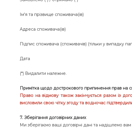
Ім'я та прізвище споживача(ів)
Адреса споживача(ів)
Підпис споживача (споживачів) (тільки у випадку п
Дата
(*) Видалити належне.
Примітка щодо дострокового припинення прав на с
Право на відмову також закінчується разом із дог
висловили свою чітку згоду та водночас підтвердил
7. Зберігання договірних даних
Ми зберігаємо ваші договірні дані та надішлемо ва