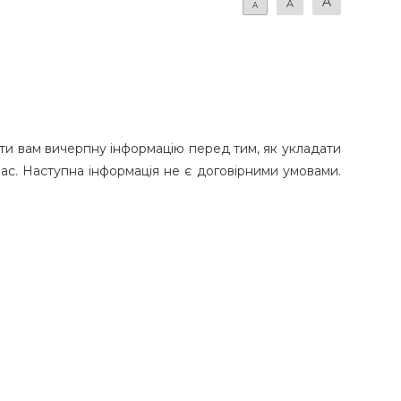
A
A
A
ти вам вичерпну інформацію перед тим, як укладати
ас. Наступна інформація не є договірними умовами.