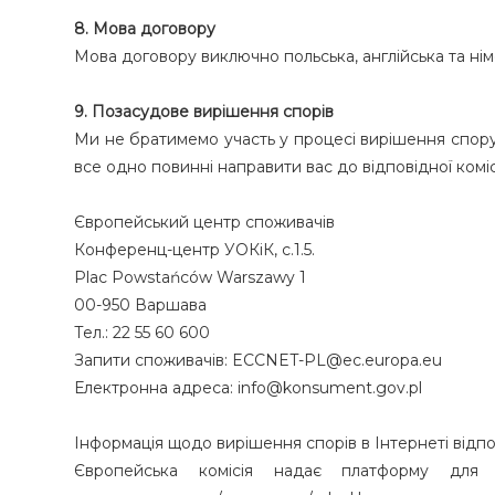
8. Мова договору
Мова договору виключно польська, англійська та нім
9. Позасудове вирішення спорів
Ми не братимемо участь у процесі вирішення спору 
все одно повинні направити вас до відповідної коміс
Європейський центр споживачів
Конференц-центр УОКіК, с.1.5.
Plac Powstańców Warszawy 1
00-950 Варшава
Тел.: 22 55 60 600
Запити споживачів: ECCNET-PL@ec.europa.eu
Електронна адреса: info@konsument.gov.pl
Інформація щодо вирішення спорів в Інтернеті відп
Європейська комісія надає платформу для