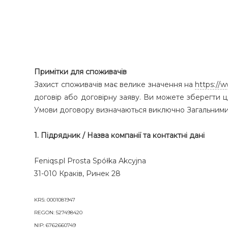
Примітки для споживачів
Захист споживачів має велике значення на
https://
договір або договірну заяву. Ви можете зберегти 
Умови договору визначаються виключно Загальними
1. Підрядник / Назва компанії та контактні дані
Feniqs.pl Prosta Spółka Akcyjna
31-010 Краків, Ринек 28
KRS: 0001081947
REGON: 527498420
NIP: 6762660749