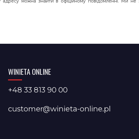
 адресу можна знайти в офіційному повідомленні. Ми не з
WINIETA ONLINE
+48 33 813 90 00
customer@winieta-online.pl