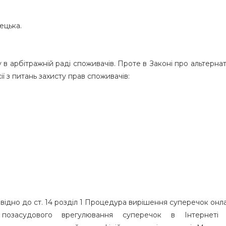
ецька.
в арбітражній раді споживачів. Проте в Законі про альтерн
ії з питань захисту прав споживачів:
овідно до ст. 14 розділ 1 Процедура вирішення суперечок онл
 позасудового врегулювання суперечок в Інтернеті