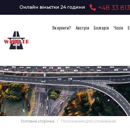
+48 33 813
Онлайн віньєтки 24 години
Як купити?
Австрія
Болгарія
Чехія
Е
Головна сторінка
/
Положення для споживачів