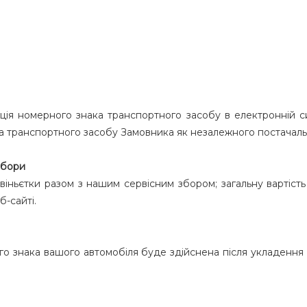
ія номерного знака транспортного засобу в електронній си
ка транспортного засобу Замовника як незалежного постачаль
 збори
 віньєтки разом з нашим сервісним збором; загальну вартіс
-сайті.
го знака вашого автомобіля буде здійснена після укладення