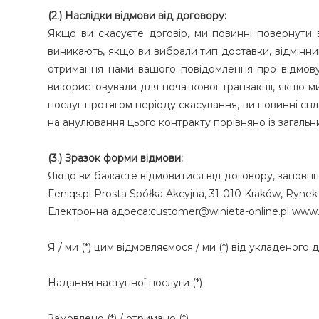
(2.) Наслідки відмови від договору:
Якщо ви скасуєте договір, ми повинні повернути в
виникають, якщо ви вибрали тип доставки, відмінни
отримання нами вашого повідомлення про відмову 
використовували для початкової транзакції, якщо м
послуг протягом періоду скасування, ви повинні спл
на анулювання цього контракту порівняно із загальни
(3.) Зразок форми відмови:
Якщо ви бажаєте відмовитися від договору, заповніт
Feniqs.pl Prosta Spółka Akcyjna, 31-010 Kraków, Ryne
Електронна адреса:customer@winieta-online.pl www.
Я / ми (*) цим відмовляємося / ми (*) від укладеног
Надання наступної послуги (*)
Замовлено (*) / отримано (*)