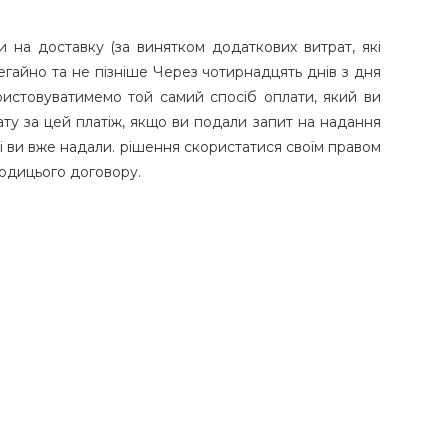
и на доставку (за винятком додаткових витрат, які
егайно та не пізніше Через чотирнадцять днів з дня
ристовуватимемо той самий спосіб оплати, який ви
ату за цей платіж, якщо ви подали запит на надання
кі ви вже надали. рішення скористатися своїм правом
годицього договору.