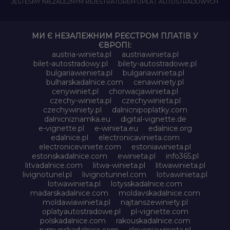
JESTEŚMY NIEZALEŻNYM REJESTRATOREM OPŁAT AUTOSTRADOWYCH
МИ Є НЕЗАЛЕЖНИМ РЕЄСТРОМ ПЛАТІВ У
ЄВРОПІ:
austria-winieta.pl
austriawinieta.pl
bilet-autostradowy.pl
bilety-autostradowe.pl
bulgariawienieta.pl
bulgariawinieta.pl
bulharskadalnice.com
cenawiniety.pl
cenywiniet.pl
chorwacjawinieta.pl
czechy-winieta.pl
czechywinieta.pl
czechywiniety.pl
dalnicnipoplatky.com
dalnicniznamka.eu
digital-vignette.de
e-vignette.pl
e-winieta.eu
edalnice.org
edalnice.pl
electronicavinieta.com
electroniceviniete.com
estoniawinieta.pl
estonskadalnice.com
ewinieta.pl
info365.pl
litvadalnice.com
litwa-winieta.pl
litwawinieta.pl
livignotunel.pl
livignotunnel.com
lotvawinieta.pl
lotwawinieta.pl
lotysskadalnice.com
madarskadalnice.com
moldavskadalnice.com
moldawiawinieta.pl
najtanszewiniety.pl
oplatyautostradowe.pl
pl-vignette.com
polskadalnice.com
rakouskadalnice.com
rumunskadalnice.com
sloveniawinieta.pl