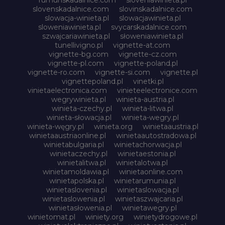
slovenskadalnice.com
slovinskadalnice.com
slowacja-winieta.pl
slowacjawinieta.pl
sloweniawinieta.pl
svycarskadalnice.com
szwajcariawinieta.pl
słoweniawinieta.pl
tunellivigno.pl
vignette-at.com
vignette-bg.com
vignette-cz.com
vignette-pl.com
vignette-poland.pl
vignette-ro.com
vignette-si.com
vignette.pl
vignettepoland.pl
vinetki.pl
vinietaelectronica.com
vinieteelectronice.com
wegrywinieta.pl
winieta-austria.pl
winieta-czechy.pl
winieta-litwa.pl
winieta-słowacja.pl
winieta-wegry.pl
winieta-węgry.pl
winieta.org
winietaaustria.pl
winietaaustriaonline.pl
winietaautostradowa.pl
winietabulgaria.pl
winietachorwacja.pl
winietaczechy.pl
winietaestonia.pl
winietalitwa.pl
winietalotwa.pl
winietamoldawia.pl
winietaonline.com
winietapolska.pl
winietarumunia.pl
winietaslovenia.pl
winietaslowacja.pl
winietaslowenia.pl
winietaszwajcaria.pl
winietasłowenia.pl
winietawegry.pl
winietomat.pl
winiety.org
winietydrogowe.pl