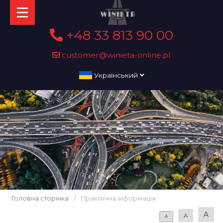
+48 33 813 90 00
customer@winieta-online.pl
Український
Головна сторінка
/
Практична інформація
A
A
A