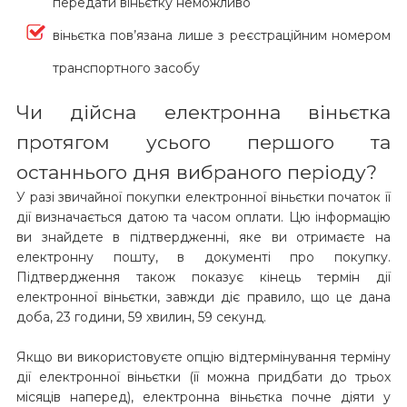
передати віньєтку неможливо
віньєтка пов’язана лише з реєстраційним номером
транспортного засобу
Чи дійсна електронна віньєтка
протягом усього першого та
останнього дня вибраного періоду?
У разі звичайної покупки електронної віньєтки початок її
дії визначається датою та часом оплати. Цю інформацію
ви знайдете в підтвердженні, яке ви отримаєте на
електронну пошту, в документі про покупку.
Підтвердження також показує кінець термін дії
електронної віньєтки, завжди діє правило, що це дана
доба, 23 години, 59 хвилин, 59 секунд.
Якщо ви використовуєте опцію відтермінування терміну
дії електронної віньєтки (її можна придбати до трьох
місяців наперед), електронна віньєтка почне діяти у