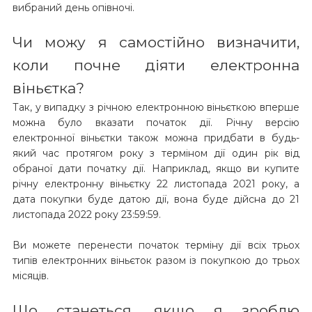
вибраний день опівночі.
Чи можу я самостійно визначити,
коли почне діяти електронна
віньєтка?
Так, у випадку з річною електронною віньєткою вперше
можна було вказати початок дії. Річну версію
електронної віньєтки також можна придбати в будь-
який час протягом року з терміном дії один рік від
обраної дати початку дії. Наприклад, якщо ви купите
річну електронну віньєтку 22 листопада 2021 року, а
дата покупки буде датою дії, вона буде дійсна до 21
листопада 2022 року 23:59:59.
Ви можете перенести початок терміну дії всіх трьох
типів електронних віньєток разом із покупкою до трьох
місяців.
Що станеться, якщо я зроблю