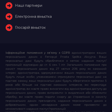
Наші партнери
Електронна віньєтка
Глосарій віньєток
Інформаційне положення у зв’язку з GDPR
адміністратором ваших
персональних даних є Feniqs.pl Prosta Spółka Akcyjna. Ваші
персональні дані будуть оброблятися з метою надання послуг/
пропозицій відповідно до ст. 6 сек. 1 літ. Загального положення про
захист персональних даних від 27 квітня 2016 року як законний
інтерес адміністратора, одержувачами ваших персональних даних
будуть лише особи, уповноважені отримувати персональні дані на
підставі закону, ваші персональні дані будуть зберігатися протягом 5
років або більше на підставі законних інтересів, які переслідує
адміністратор, ви маєте право вимагати від адміністратора доступу до
персональних даних, право виправити їх видалення або обмежити
обробку, ви маєте право подати скаргу до Управління із захисту
персональних даних президента, надання персональних даних є
добровільним, однак ненадання даних може призвести до
неможливості надання послуг/пропозицій.