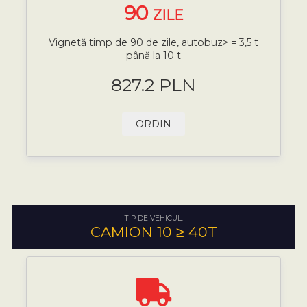
90
ZILE
Vignetă timp de 90 de zile, autobuz> = 3,5 t
până la 10 t
827.2 PLN
ORDIN
TIP DE VEHICUL:
CAMION 10 ≥ 40T