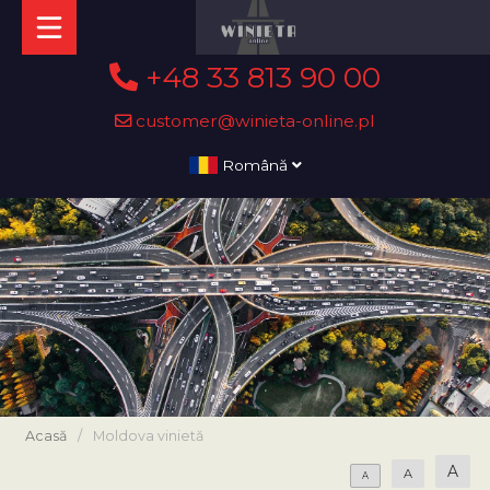
+48 33 813 90 00
customer@winieta-online.pl
Română
Acasă
/
Moldova vinietă
A
A
A