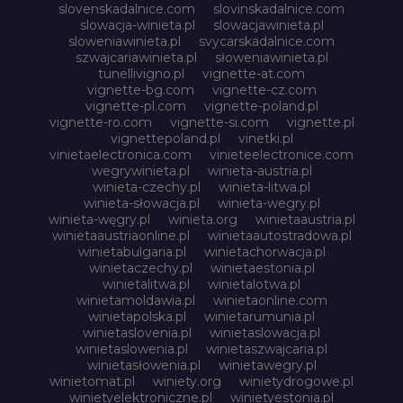
slovenskadalnice.com
slovinskadalnice.com
slowacja-winieta.pl
slowacjawinieta.pl
sloweniawinieta.pl
svycarskadalnice.com
szwajcariawinieta.pl
słoweniawinieta.pl
tunellivigno.pl
vignette-at.com
vignette-bg.com
vignette-cz.com
vignette-pl.com
vignette-poland.pl
vignette-ro.com
vignette-si.com
vignette.pl
vignettepoland.pl
vinetki.pl
vinietaelectronica.com
vinieteelectronice.com
wegrywinieta.pl
winieta-austria.pl
winieta-czechy.pl
winieta-litwa.pl
winieta-słowacja.pl
winieta-wegry.pl
winieta-węgry.pl
winieta.org
winietaaustria.pl
winietaaustriaonline.pl
winietaautostradowa.pl
winietabulgaria.pl
winietachorwacja.pl
winietaczechy.pl
winietaestonia.pl
winietalitwa.pl
winietalotwa.pl
winietamoldawia.pl
winietaonline.com
winietapolska.pl
winietarumunia.pl
winietaslovenia.pl
winietaslowacja.pl
winietaslowenia.pl
winietaszwajcaria.pl
winietasłowenia.pl
winietawegry.pl
winietomat.pl
winiety.org
winietydrogowe.pl
winietyelektroniczne.pl
winietyestonia.pl