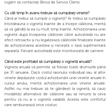
rugăm să contactați Biroul de Servicii Clienți.
Cu cât timp în avans trebuie să cumpărați viniete?
Când ar trebui să cumpăr o vignetă? Ar trebui să cumpărați
întotdeauna o vignetă înainte de a începe călătoria, merită
să vă gândiți la ea cu mult timp înainte. Achiziționarea unei
vignete după începerea călătoriei către autostradă nu are
efect retroactiv și nu legalizează călătoriile finalizate înainte
de achiziționarea acesteia și necesită o taxă suplimentară
separată. Fiecare autostradă este monitorizată de camere.
Când este profitabil să cumpărați o vignetă anuală?
Vigneta anuală vă permite să folosiți toate drumurile până
pe 31 ianuarie. Dacă costul raionului individual sau al altor
viniete depășește costul achiziționării unei viniete anuale în
cursul anului, merită achiziționarea unei viniete anuale.
Astfel, nu mai trebuie să te gândești la vignetă, să cauți
modalități alternative de călătorie sau să renunți la ceva
pentru că nu ai o vignetă valabilă. Acesta este confortul
care rambursează orice costuri.