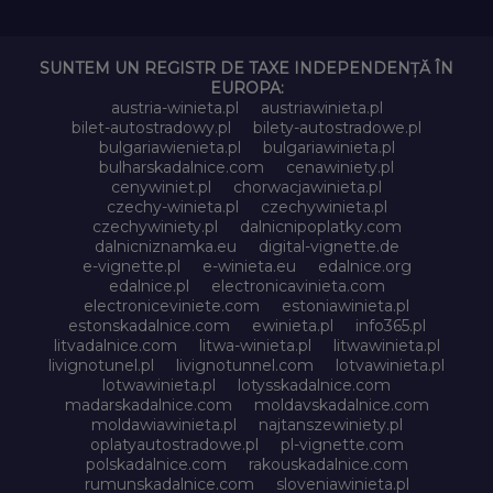
SUNTEM UN REGISTR DE TAXE INDEPENDENȚĂ ÎN
EUROPA:
austria-winieta.pl
austriawinieta.pl
bilet-autostradowy.pl
bilety-autostradowe.pl
bulgariawienieta.pl
bulgariawinieta.pl
bulharskadalnice.com
cenawiniety.pl
cenywiniet.pl
chorwacjawinieta.pl
czechy-winieta.pl
czechywinieta.pl
czechywiniety.pl
dalnicnipoplatky.com
dalnicniznamka.eu
digital-vignette.de
e-vignette.pl
e-winieta.eu
edalnice.org
edalnice.pl
electronicavinieta.com
electroniceviniete.com
estoniawinieta.pl
estonskadalnice.com
ewinieta.pl
info365.pl
litvadalnice.com
litwa-winieta.pl
litwawinieta.pl
livignotunel.pl
livignotunnel.com
lotvawinieta.pl
lotwawinieta.pl
lotysskadalnice.com
madarskadalnice.com
moldavskadalnice.com
moldawiawinieta.pl
najtanszewiniety.pl
oplatyautostradowe.pl
pl-vignette.com
polskadalnice.com
rakouskadalnice.com
rumunskadalnice.com
sloveniawinieta.pl