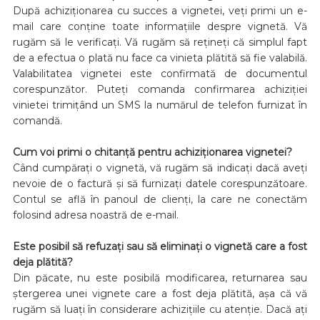
După achiziționarea cu succes a vignetei, veți primi un e-
mail care conține toate informațiile despre vignetă. Vă
rugăm să le verificați. Vă rugăm să rețineți că simplul fapt
de a efectua o plată nu face ca vinieta plătită să fie valabilă.
Valabilitatea vignetei este confirmată de documentul
corespunzător. Puteți comanda confirmarea achiziției
vinietei trimițând un SMS la numărul de telefon furnizat în
comandă.
Cum voi primi o chitanță pentru achiziționarea vignetei?
Când cumpărați o vignetă, vă rugăm să indicați dacă aveți
nevoie de o factură și să furnizați datele corespunzătoare.
Contul se află în panoul de clienți, la care ne conectăm
folosind adresa noastră de e-mail.
Este posibil să refuzați sau să eliminați o vignetă care a fost
deja plătită?
Din păcate, nu este posibilă modificarea, returnarea sau
ștergerea unei vignete care a fost deja plătită, așa că vă
rugăm să luați în considerare achizițiile cu atenție. Dacă ați