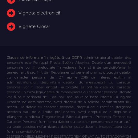
Vigneta electronică
Vignete Glosar
Clauza de informare în legătură cu GDPR
administratorul datelor dvs.
personale este Feniqs.pl Prosta Spółka Akcyjna. Datele dumneavoastră
personale vor fi prelucrate în vederea furnizării de servicii/oferte în
temeiul art. 6 sec. 1 lit. din Regulamentul general privind protecția datelor
cu caracter personal din 27 aprilie 2016 ca interes legitim al
administratorului, destinatarii datelor dumneavoastră cu caracter
personal vor fi doar entități autorizate să obțină date cu caracter
personal în baza legii, datele dumneavoastră cu caracter personal stocate
vor fi pe o perioadă de 5 ani sau mai mult pe baza interesului legitim
urmărit de administrator, aveți dreptul de a solicita administratorului
accesul la datele cu caracter personal, dreptul de a rectifica ștergerea
acestora sau de a limita prelucrarea, aveți dreptul de a depune o
plângere la adresa Președintelui Biroului pentru Protecția Datelor cu
Caracter Personal, furnizarea datelor cu caracter personal este voluntară,
cu toate acestea, nefurnizarea datelor poate duce la incapacitatea de a
furniza servicii/oferta.
JESTEŚMY NIEZALEŻNYM REJESTRATOREM OPŁAT AUTOSTRADOWYCH