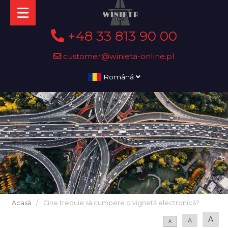
+48 33 813 90 00
customer@winieta-online.pl
Română
Acasă
/
Cine trebuie să cumpere o vignetă electronică?
A
A
A