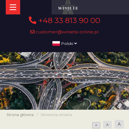
+48 33 813 90 00
customer@winieta-online.pl
Polski
Strona główna
/
Słowenia winieta
A
A
A