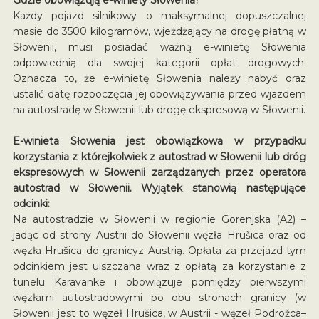
Każdy pojazd silnikowy o maksymalnej dopuszczalnej
masie do 3500 kilogramów, wjeżdżający na drogę płatną w
Słowenii, musi posiadać ważną e-winietę Słowenia
odpowiednią dla swojej kategorii opłat drogowych.
Oznacza to, że e-winietę Słowenia należy nabyć oraz
ustalić datę rozpoczęcia jej obowiązywania przed wjazdem
na autostradę w Słowenii lub drogę ekspresową w Słowenii.
E-winieta Słowenia jest obowiązkowa w przypadku
korzystania z którejkolwiek z autostrad w Słowenii lub dróg
ekspresowych w Słowenii zarządzanych przez operatora
autostrad w Słowenii. Wyjątek stanowią następujące
odcinki:
Na autostradzie w Słowenii w regionie Gorenjska (A2) –
jadąc od strony Austrii do Słowenii węzła Hrušica oraz od
węzła Hrušica do granicyz Austrią. Opłata za przejazd tym
odcinkiem jest uiszczana wraz z opłatą za korzystanie z
tunelu Karavanke i obowiązuje pomiędzy pierwszymi
węzłami autostradowymi po obu stronach granicy (w
Słowenii jest to węzeł Hrušica, w Austrii - węzeł Podrožca–