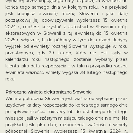
wybranej przez kupującego daty rozpoczęcia ważności do
końca tego samego dnia w kolejnym roku. Na przykład:
jeśli kupujesz e-winietę roczną Słowenia i jako datę
początkową jej obowiązywania wybierzesz 15 kwietnia
2024 r., możesz korzystać z autostrad w Słowenii i dróg
ekspresowych w Słowenii z tą e-winietą do 15 kwietnia
2025 r. włącznie, tj. do północy w tym dniu dzień. Jedyny
wyjątek od e-winiety rocznej Słowenia występuje w roku
przestępnym, gdy 29 lutego, który nie jest ujęty w
kalendarzu roku następnego, zostanie wybrany przez
klienta jako data rozpoczęcia – w takim przypadku roczna
e-winieta ważność winiety wygasa 28 lutego następnego
roku.
Półroczna winieta elektroniczna Słowenia
Winieta półroczna Słowenia jest ważna od wybranej przez
użytkownika daty rozpoczęcia do końca tego samego dnia
po upływie sześciu miesięcy lub do ostatniego dnia tego
miesiąca, jeśli w szóstym miesiącu takiego dnia nie ma. Na
przykład: jeśli jako datę rozpoczęcia ważności e-winiety
półrocznej Słowenia wybierzesz 15 kwietnia 2024 r.,