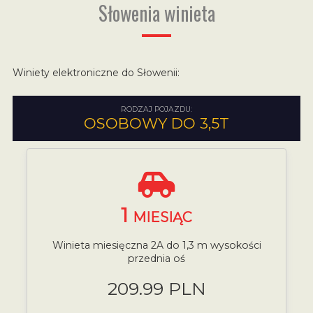
Słowenia winieta
Winiety elektroniczne do Słowenii:
RODZAJ POJAZDU:
OSOBOWY DO 3,5T
1
MIESIĄC
Winieta miesięczna 2A do 1,3 m wysokości
przednia oś
209.99 PLN