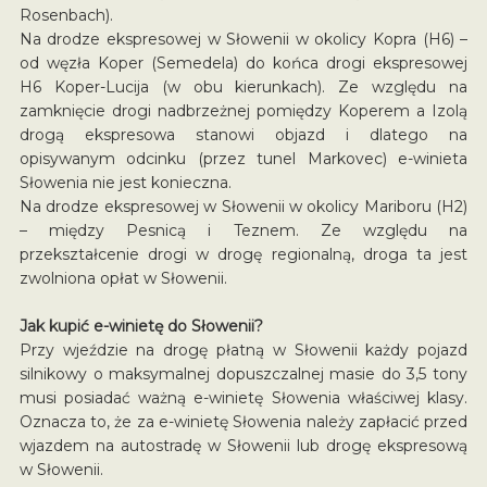
Rosenbach).
Na drodze ekspresowej w Słowenii w okolicy Kopra (H6) –
od węzła Koper (Semedela) do końca drogi ekspresowej
H6 Koper-Lucija (w obu kierunkach). Ze względu na
zamknięcie drogi nadbrzeżnej pomiędzy Koperem a Izolą
drogą ekspresowa stanowi objazd i dlatego na
opisywanym odcinku (przez tunel Markovec) e-winieta
Słowenia nie jest konieczna.
Na drodze ekspresowej w Słowenii w okolicy Mariboru (H2)
– między Pesnicą i Teznem. Ze względu na
przekształcenie drogi w drogę regionalną, droga ta jest
zwolniona opłat w Słowenii.
Jak kupić e-winietę do Słowenii?
Przy wjeździe na drogę płatną w Słowenii każdy pojazd
silnikowy o maksymalnej dopuszczalnej masie do 3,5 tony
musi posiadać ważną e-winietę Słowenia właściwej klasy.
Oznacza to, że za e-winietę Słowenia należy zapłacić przed
wjazdem na autostradę w Słowenii lub drogę ekspresową
w Słowenii.