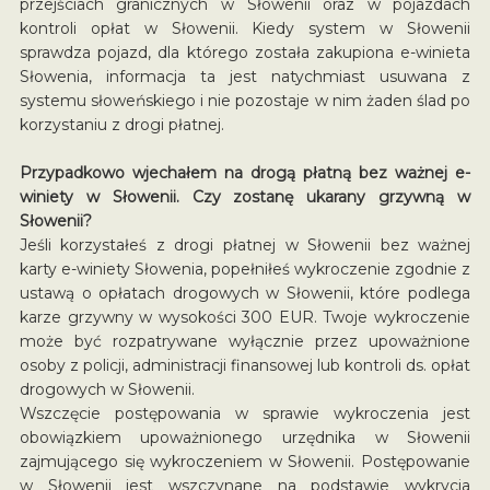
przejściach granicznych w Słowenii oraz w pojazdach
kontroli opłat w Słowenii. Kiedy system w Słowenii
sprawdza pojazd, dla którego została zakupiona e-winieta
Słowenia, informacja ta jest natychmiast usuwana z
systemu słoweńskiego i nie pozostaje w nim żaden ślad po
korzystaniu z drogi płatnej.
Przypadkowo wjechałem na drogą płatną bez ważnej e-
winiety w Słowenii. Czy zostanę ukarany grzywną w
Słowenii?
Jeśli korzystałeś z drogi płatnej w Słowenii bez ważnej
karty e-winiety Słowenia, popełniłeś wykroczenie zgodnie z
ustawą o opłatach drogowych w Słowenii, które podlega
karze grzywny w wysokości 300 EUR. Twoje wykroczenie
może być rozpatrywane wyłącznie przez upoważnione
osoby z policji, administracji finansowej lub kontroli ds. opłat
drogowych w Słowenii.
Wszczęcie postępowania w sprawie wykroczenia jest
obowiązkiem upoważnionego urzędnika w Słowenii
zajmującego się wykroczeniem w Słowenii. Postępowanie
w Słowenii jest wszczynane na podstawie wykrycia