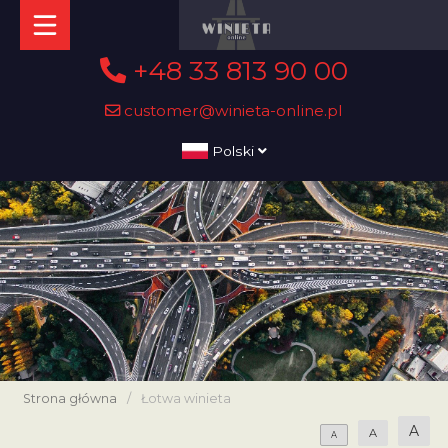
+48 33 813 90 00
customer@winieta-online.pl
Polski
Strona główna
/
Łotwa winieta
A
A
A