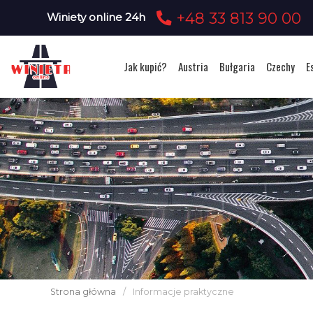
+48 33 813 90 00
Winiety online 24h
Jak kupić?
Austria
Bułgaria
Czechy
E
Strona główna
/
Informacje praktyczne