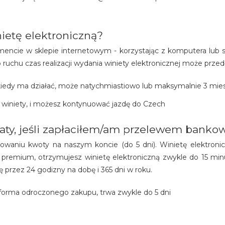
ietę elektroniczną?
ncie w sklepie internetowym - korzystając z komputera lub s
ruchu czas realizacji wydania winiety elektronicznej może przedł
 kiedy ma działać, może natychmiastiowo lub maksymalnie 3 mie
i winiety, i możesz kontynuować jazdę do Czech
aty, jeśli zapłaciłem/am przelewem bank
owaniu kwoty na naszym koncie (do 5 dni). Winietę elektron
premium, otrzymujesz winietę elektroniczną zwykle do 15 m
 przez 24 godizny na dobę i 365 dni w roku.
orma odroczonego zakupu, trwa zwykle do 5 dni