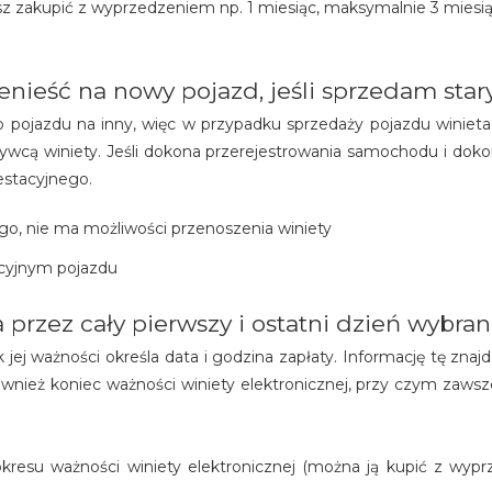
esz zakupić z wyprzedzeniem np. 1 miesiąc, maksymalnie 3 miesi
nieść na nowy pojazd, jeśli sprzedam star
o pojazdu na inny, więc w przypadku sprzedaży pojazdu winieta
ywcą winiety. Jeśli dokona przerejestrowania samochodu i dok
estacyjnego.
go, nie ma możliwości przenoszenia winiety
acyjnym pojazdu
a przez cały pierwszy i ostatni dzień wybr
jej ważności określa data i godzina zapłaty. Informację tę zna
nież koniec ważności winiety elektronicznej, przy czym zawsze
kresu ważności winiety elektronicznej (można ją kupić z wyprz