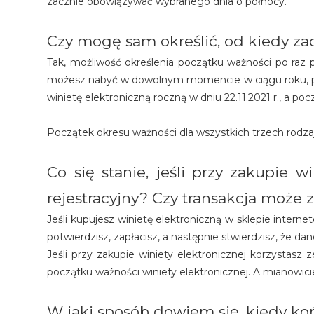
zacznie obowiązywać wybranego dnia o północy.
Czy mogę sam określić, od kiedy za
Tak, możliwość określenia początku ważności po raz p
możesz nabyć w dowolnym momencie w ciągu roku, prz
winietę elektroniczną roczną w dniu 22.11.2021 r., a po
Początek okresu ważności dla wszystkich trzech rodza
Co się stanie, jeśli przy zakupie 
rejestracyjny? Czy transakcja może
Jeśli kupujesz winietę elektroniczną w sklepie inter
potwierdzisz, zapłacisz, a następnie stwierdzisz, że d
Jeśli przy zakupie winiety elektronicznej korzystas
początku ważności winiety elektronicznej. A mianowic
W jaki sposób dowiem się, kiedy koń