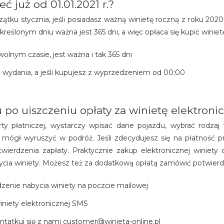
 już od 01.01.2021 r.?
ątku stycznia, jeśli posiadasz ważną winietę roczną z roku 2020.
kreślonym dniu ważna jest 365 dni, a więc opłaca się kupić winiet
olnym czasie, jest ważna i tak 365 dni
j wydania, a jeśli kupujesz z wyprzedzeniem od 00:00
po uiszczeniu opłaty za winietę elektroni
rty płatniczej, wystarczy wpisać dane pojazdu, wybrać rodzaj w
z mógł wyruszyć w podróż. Jeśli zdecydujesz się na płatnoś
ierdzenia zapłaty. Praktycznie zakup elektronicznej winiety 
ycia winiety. Możesz też za dodatkową opłatą zamówić potwierd
dzenie nabycia winiety na poczcie mailowej
niety elektronicznej SMS
ontatkuj się z nami customer@winieta-online.pl