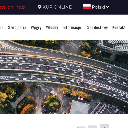
a-online.pl
KUP ONLINE
Polski
ia
Szwajcaria
Węgry
Włochy
Informacje
Czas dostawy
Kontakt