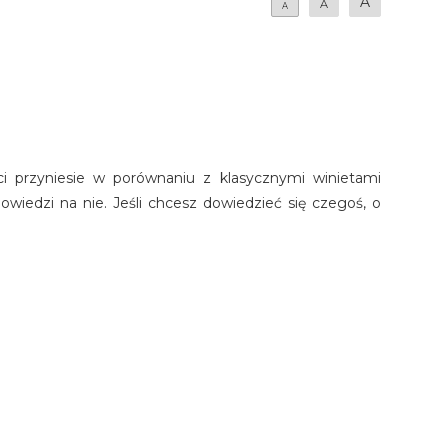
A
A
A
ści przyniesie w porównaniu z klasycznymi winietami
wiedzi na nie. Jeśli chcesz dowiedzieć się czegoś, o