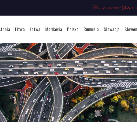
customer@winiet
stonia
Litwa
Łotwa
Mołdawia
Polska
Rumunia
Słowacja
Słowen