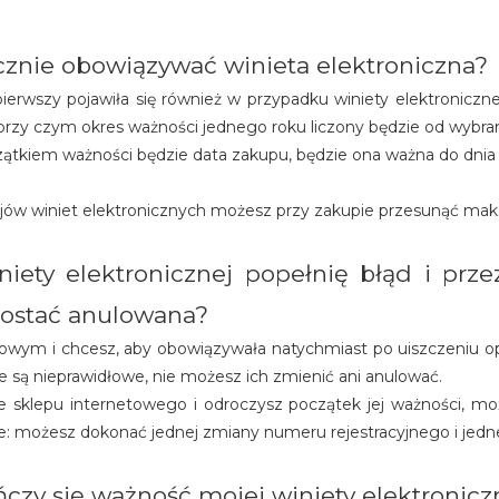
cznie obowiązywać winieta elektroniczna?
ierwszy pojawiła się również w przypadku winiety elektronicznej
y czym okres ważności jednego roku liczony będzie od wybraneg
czątkiem ważności będzie data zakupu, będzie ona ważna do dnia 21
jów winiet elektronicznych możesz przy zakupie przesunąć maks
winiety elektronicznej popełnię błąd i p
 zostać anulowana?
netowym i chcesz, aby obowiązywała natychmiast po uiszczeniu 
ane są nieprawidłowe, nie możesz ich zmienić ani anulować.
z ze sklepu internetowego i odroczysz początek jej ważności,
ie: możesz dokonać jednej zmiany numeru rejestracyjnego i jedne
czy się ważność mojej winiety elektronicz