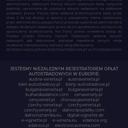
administratora, odbiorcami Pani(a) danych osobowych będą wyłącznie
podmioty uprawnione do uzyskania danych osobowych na podstawie
przepisów prawa, Pani(a) dane osobowe przechowywane będą przez
okres 5 lat lub dłuższy w oparciu o uzasadniony interes realizowany
przez administratora, posiada Pan(i) prawo do żądania od administratora
dostępu do danych osobowych, prawo do ich sprostowania usunięcia lub
ograniczenia przetwarzania, ma Pan(i) prawo wniesienia skargi do
Prezesa Urzędu Ochrony Danych Osobowych, podanie danych
osobowych jest dobrowolne, jednakże niepodanie danych może
skutkować niemożliwością realizacji usług /ofertowania.
JESTEŚMY NIEZALEŻNYM REJESTRATOREM OPŁAT AUTOSTRADOWYCH
JESTEŚMY NIEZALEŻNYM REJESTRATOREM OPŁAT
AUTOSTRADOWYCH W EUROPIE:
austria-winieta.pl
austriawinieta.pl
bilet-autostradowy.pl
bilety-autostradowe.pl
bulgariawienieta.pl
bulgariawinieta.pl
bulharskadalnice.com
cenawiniety.pl
cenywiniet.pl
chorwacjawinieta.pl
czechy-winieta.pl
czechywinieta.pl
czechywiniety.pl
dalnicnipoplatky.com
dalnicniznamka.eu
digital-vignette.de
e-vignette.pl
e-winieta.eu
edalnice.org
edalnice.pl
electronicavinieta.com