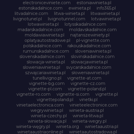
electroniceviniete.com
estoniawinieta.pl
estonskadalnice.com
ewinieta.pl
info365.pl
litvadalnice.com
litwa-winieta.pl
litwawinieta.pl
livignotunel.pl
livignotunnel.com
lotvawinieta.pl
lotwawinieta.pl
lotysskadalnice.com
madarskadalnice.com
moldavskadalnice.com
moldawiawinieta.pl
najtanszewiniety.pl
oplatyautostradowe.pl
pl-vignette.com
polskadalnice.com
rakouskadalnice.com
rumunskadalnice.com
sloveniawinieta.pl
slovenskadalnice.com
slovinskadalnice.com
slowacja-winieta.pl
slowacjawinieta.pl
sloweniawinieta.pl
svycarskadalnice.com
szwajcariawinieta.pl
słoweniawinieta.pl
tunellivigno.pl
vignette-at.com
vignette-bg.com
vignette-cz.com
vignette-pl.com
vignette-poland.pl
vignette-ro.com
vignette-si.com
vignette.pl
vignettepoland.pl
vinetki.pl
vinietaelectronica.com
vinieteelectronice.com
wegrywinieta.pl
winieta-austria.pl
winieta-czechy.pl
winieta-litwa.pl
winieta-słowacja.pl
winieta-wegry.pl
winieta-węgry.pl
winieta.org
winietaaustria.pl
winietaaustriaonline.pl
winietaautostradowa.pl