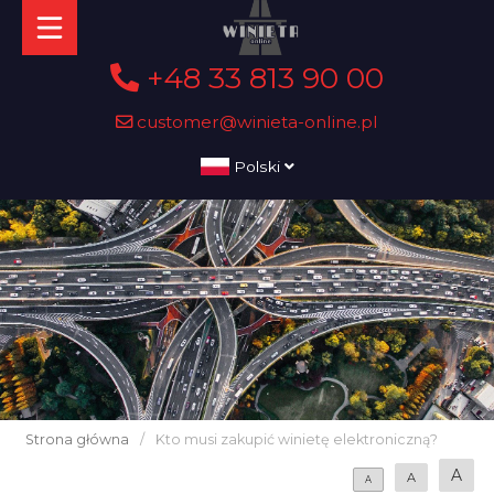
+48 33 813 90 00
customer@winieta-online.pl
Polski
Strona główna
/
Kto musi zakupić winietę elektroniczną?
A
A
A