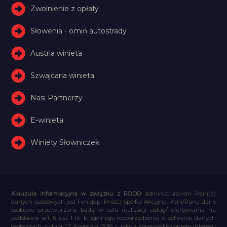
Zwolnienie z opłaty
Słowenia - omiń autostrady
Austria winieta
Szwajcaria winieta
Nasi Partnerzy
E-winieta
Winiety Słowniczek
Klauzula informacyjna w związku z RODO
administratorem Pani(a)
danych osobowych jest Feniqs.pl Prosta Spółka Akcyjna. Pani/Pana dane
osobowe przetwarzane będą w celu realizacji usług/ ofertowania na
podstawie art. 6 ust. 1 lit. b ogólnego rozporządzenia o ochronie danych
osobowych z dnia 27 kwietnia 2016 r. jako usprawiedliwionego interesu