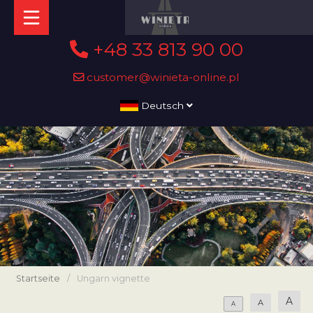
+48 33 813 90 00
customer@winieta-online.pl
Deutsch
Startseite
/
Ungarn vignette
A
A
A