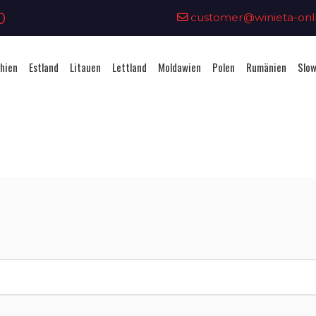
0
customer@winieta-onli
hien
Estland
Litauen
Lettland
Moldawien
Polen
Rumänien
Slow
Vignettenkauf - Lettland