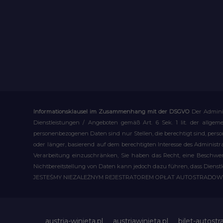
Informationsklausel im Zusammenhang mit der DSGVO
Der Admini
Dienstleistungen / Angeboten gemäß Art. 6 Sek. 1 lit. der allge
personenbezogenen Daten sind nur Stellen, die berechtigt sind, pe
oder länger, basierend auf dem berechtigten Interesse des Administ
Verarbeitung einzuschränken, Sie haben das Recht, eine Beschwerd
Nichtbereitstellung von Daten kann jedoch dazu führen, dass Dienst
JESTEŚMY NIEZALEŻNYM REJESTRATOREM OPŁAT AUTOSTRADO
austria-winieta.pl
austriawinieta.pl
bilet-autostr