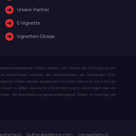
Unsere Partner
E-Vignette
Vignetten-Glossar
Ihre personenbezogenen Daten werden zum Zweck der Erbringung von
s berechtigtes Interesse des Administrators, die Empfänger Ihrer
bezogenen Daten werden gespeichert Für einen Zeitraum von 5 Jahren
Daten zu bitten, das Recht, ihre Entfernung zu berichtigen oder die
n, die Bereitstellung personenbezogener Daten ist freiwillig, die
awinieta.pl
bulharskadalnice.com
cenawiniety.pl