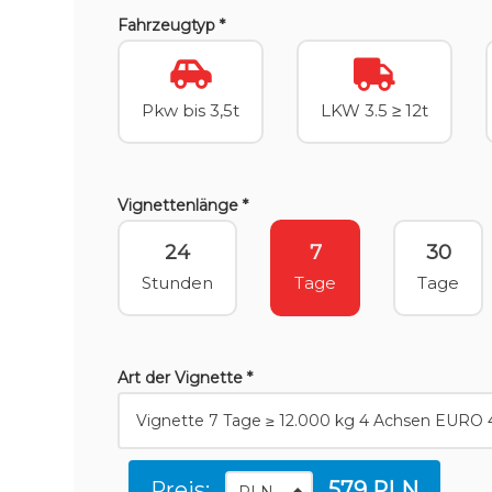
Fahrzeugtyp *
Pkw bis 3,5t
LKW 3.5 ≥ 12t
Vignettenlänge *
24
7
30
Stunden
Tage
Tage
Art der Vignette *
Preis:
579 PLN