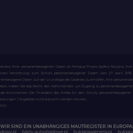
strator Ihrer personenbezogenen Daten ist Feniqs.pl Prosta Spółka Akcyjna. 
meinen Verordnung zum Schutz personenbezogener Daten vom 27. April 2016 al
rsonenbezogene Daten auf der Grundlage des Gesetzes zu erhalten, Ihre personen
rators, haben Sie das Recht, den Administrator um Zugang zu personenbezogenen 
e einzureichen Der Präsident des Amtes für den Schutz personenbezogener Date
leistungen / Angebote nicht erbracht werden können.
WYCH
WIR SIND EIN UNABHÄNGIGES MAUTREGISTER IN EUROPA:
adowy.pl
bilety-autostradowe.pl
bulgariawienieta.pl
bulgari