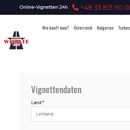
+48 33 813 90 0
Online-Vignetten 24h
Wie kauft man?
Österreich
Bulgarien
Tschec
Vignettendaten
Land *