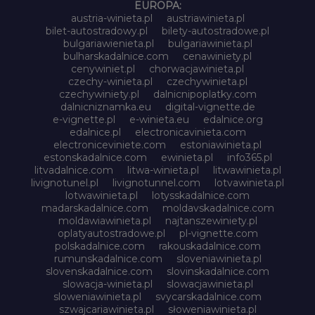
EUROPA:
austria-winieta.pl
austriawinieta.pl
bilet-autostradowy.pl
bilety-autostradowe.pl
bulgariawienieta.pl
bulgariawinieta.pl
bulharskadalnice.com
cenawiniety.pl
cenywiniet.pl
chorwacjawinieta.pl
czechy-winieta.pl
czechywinieta.pl
czechywiniety.pl
dalnicnipoplatky.com
dalnicniznamka.eu
digital-vignette.de
e-vignette.pl
e-winieta.eu
edalnice.org
edalnice.pl
electronicavinieta.com
electroniceviniete.com
estoniawinieta.pl
estonskadalnice.com
ewinieta.pl
info365.pl
litvadalnice.com
litwa-winieta.pl
litwawinieta.pl
livignotunel.pl
livignotunnel.com
lotvawinieta.pl
lotwawinieta.pl
lotysskadalnice.com
madarskadalnice.com
moldavskadalnice.com
moldawiawinieta.pl
najtanszewiniety.pl
oplatyautostradowe.pl
pl-vignette.com
polskadalnice.com
rakouskadalnice.com
rumunskadalnice.com
sloveniawinieta.pl
slovenskadalnice.com
slovinskadalnice.com
slowacja-winieta.pl
slowacjawinieta.pl
sloweniawinieta.pl
svycarskadalnice.com
szwajcariawinieta.pl
słoweniawinieta.pl