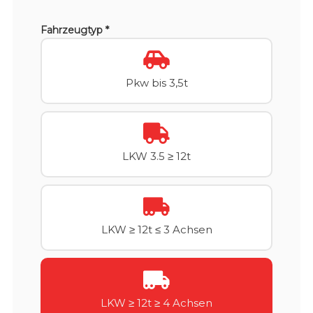
Fahrzeugtyp *
Pkw bis 3,5t
LKW 3.5 ≥ 12t
LKW ≥ 12t ≤ 3 Achsen
LKW ≥ 12t ≥ 4 Achsen