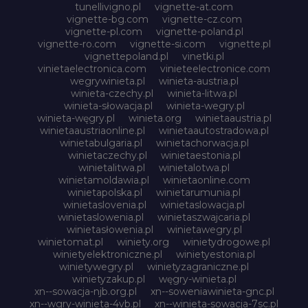
tunellivigno.pl
vignette-at.com
vignette-bg.com
vignette-cz.com
vignette-pl.com
vignette-poland.pl
vignette-ro.com
vignette-si.com
vignette.pl
vignettepoland.pl
vinetki.pl
vinietaelectronica.com
vinieteelectronice.com
wegrywinieta.pl
winieta-austria.pl
winieta-czechy.pl
winieta-litwa.pl
winieta-słowacja.pl
winieta-wegry.pl
winieta-węgry.pl
winieta.org
winietaaustria.pl
winietaaustriaonline.pl
winietaautostradowa.pl
winietabulgaria.pl
winietachorwacja.pl
winietaczechy.pl
winietaestonia.pl
winietalitwa.pl
winietalotwa.pl
winietamoldawia.pl
winietaonline.com
winietapolska.pl
winietarumunia.pl
winietaslovenia.pl
winietaslowacja.pl
winietaslowenia.pl
winietaszwajcaria.pl
winietasłowenia.pl
winietawegry.pl
winietomat.pl
winiety.org
winietydrogowe.pl
winietyelektroniczne.pl
winietyestonia.pl
winietywegry.pl
winietyzagraniczne.pl
winietyzakup.pl
węgry-winieta.pl
xn--sowacja-njb.org.pl
xn--soweniawinieta-gnc.pl
xn--wgry-winieta-4vb.pl
xn--winieta-sowacja-7sc.pl