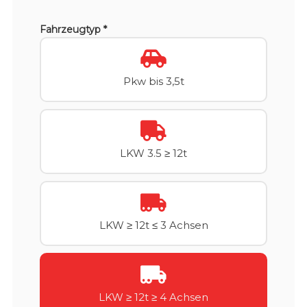
Fahrzeugtyp *
Pkw bis 3,5t
LKW 3.5 ≥ 12t
LKW ≥ 12t ≤ 3 Achsen
LKW ≥ 12t ≥ 4 Achsen