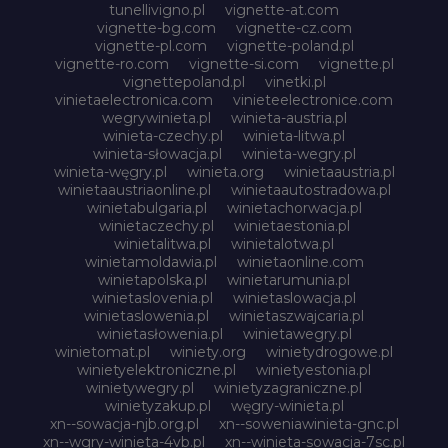
tunellivigno.pl
vignette-at.com
vignette-bg.com
vignette-cz.com
vignette-pl.com
vignette-poland.pl
vignette-ro.com
vignette-si.com
vignette.pl
vignettepoland.pl
vinetki.pl
vinietaelectronica.com
vinieteelectronice.com
wegrywinieta.pl
winieta-austria.pl
winieta-czechy.pl
winieta-litwa.pl
winieta-słowacja.pl
winieta-wegry.pl
winieta-węgry.pl
winieta.org
winietaaustria.pl
winietaaustriaonline.pl
winietaautostradowa.pl
winietabulgaria.pl
winietachorwacja.pl
winietaczechy.pl
winietaestonia.pl
winietalitwa.pl
winietalotwa.pl
winietamoldawia.pl
winietaonline.com
winietapolska.pl
winietarumunia.pl
winietaslovenia.pl
winietaslowacja.pl
winietaslowenia.pl
winietaszwajcaria.pl
winietasłowenia.pl
winietawegry.pl
winietomat.pl
winiety.org
winietydrogowe.pl
winietyelektroniczne.pl
winietyestonia.pl
winietywegry.pl
winietyzagraniczne.pl
winietyzakup.pl
węgry-winieta.pl
xn--sowacja-njb.org.pl
xn--soweniawinieta-gnc.pl
xn--wgry-winieta-4vb.pl
xn--winieta-sowacja-7sc.pl