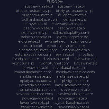
EUROPA:
austria-winieta.pl
austriawinieta.pl
bilet-autostradowy.pl
bilety-autostradowe.pl
bulgariawienieta.pl
bulgariawinieta.pl
bulharskadalnice.com
cenawiniety.pl
cenywiniet.pl
chorwacjawinieta.pl
czechy-winieta.pl
czechywinieta.pl
czechywiniety.pl
dalnicnipoplatky.com
dalnicniznamka.eu
digital-vignette.de
e-vignette.pl
e-winieta.eu
edalnice.org
edalnice.pl
electronicavinieta.com
electroniceviniete.com
estoniawinieta.pl
estonskadalnice.com
ewinieta.pl
info365.pl
litvadalnice.com
litwa-winieta.pl
litwawinieta.pl
livignotunel.pl
livignotunnel.com
lotvawinieta.pl
lotwawinieta.pl
lotysskadalnice.com
madarskadalnice.com
moldavskadalnice.com
moldawiawinieta.pl
najtanszewiniety.pl
oplatyautostradowe.pl
pl-vignette.com
polskadalnice.com
rakouskadalnice.com
rumunskadalnice.com
sloveniawinieta.pl
slovenskadalnice.com
slovinskadalnice.com
slowacja-winieta.pl
slowacjawinieta.pl
sloweniawinieta.pl
svycarskadalnice.com
szwajcariawinieta.pl
słoweniawinieta.pl