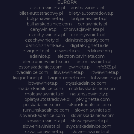
EUROPA:
austria-winieta.pl
austriawinieta.pl
bilet-autostradowy.pl
bilety-autostradowe.pl
bulgariawienieta.pl
bulgariawinieta.pl
bulharskadalnice.com
cenawiniety.pl
cenywiniet.pl
chorwacjawinieta.pl
czechy-winieta.pl
czechywinieta.pl
czechywiniety.pl
dalnicnipoplatky.com
dalnicniznamka.eu
digital-vignette.de
e-vignette.pl
e-winieta.eu
edalnice.org
edalnice.pl
electronicavinieta.com
electroniceviniete.com
estoniawinieta.pl
estonskadalnice.com
ewinieta.pl
info365.pl
litvadalnice.com
litwa-winieta.pl
litwawinieta.pl
livignotunel.pl
livignotunnel.com
lotvawinieta.pl
lotwawinieta.pl
lotysskadalnice.com
madarskadalnice.com
moldavskadalnice.com
moldawiawinieta.pl
najtanszewiniety.pl
oplatyautostradowe.pl
pl-vignette.com
polskadalnice.com
rakouskadalnice.com
rumunskadalnice.com
sloveniawinieta.pl
slovenskadalnice.com
slovinskadalnice.com
slowacja-winieta.pl
slowacjawinieta.pl
sloweniawinieta.pl
svycarskadalnice.com
szwajcariawinieta.pl
słoweniawinieta.pl