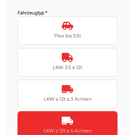
Fahrzeugtyp *
Pkw bis 3,5t
LKW 3.5 ≥ 12t
LKW ≥ 12t ≤ 3 Achsen
LKW ≥ 12t ≥ 4 Achsen