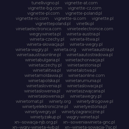
tunellivigno.pl
vignette-at.com
vignette-bg.com
vignette-cz.com
vignette-pl.com
vignette-poland.pl
vignette-ro.com
vignette-si.com
vignette.pl
vignettepoland.pl
vinetki.pl
vinietaelectronica.com
vinieteelectronice.com
wegrywinieta.pl
winieta-austria.pl
winieta-czechy.pl
winieta-litwa.pl
winieta-słowacja.pl
winieta-wegry.pl
winieta-węgry.pl
winieta.org
winietaaustria.pl
winietaaustriaonline.pl
winietaautostradowa.pl
winietabulgaria.pl
winietachorwacja.pl
winietaczechy.pl
winietaestonia.pl
winietalitwa.pl
winietalotwa.pl
winietamoldawia.pl
winietaonline.com
winietapolska.pl
winietarumunia.pl
winietaslovenia.pl
winietaslowacja.pl
winietaslowenia.pl
winietaszwajcaria.pl
winietasłowenia.pl
winietawegry.pl
winietomat.pl
winiety.org
winietydrogowe.pl
winietyelektroniczne.pl
winietyestonia.pl
winietywegry.pl
winietyzagraniczne.pl
winietyzakup.pl
węgry-winieta.pl
xn--sowacja-njb.org.pl
xn--soweniawinieta-gnc.pl
xn--wgry-winieta-4vb.pl
xn--winieta-sowacja-7sc.pl