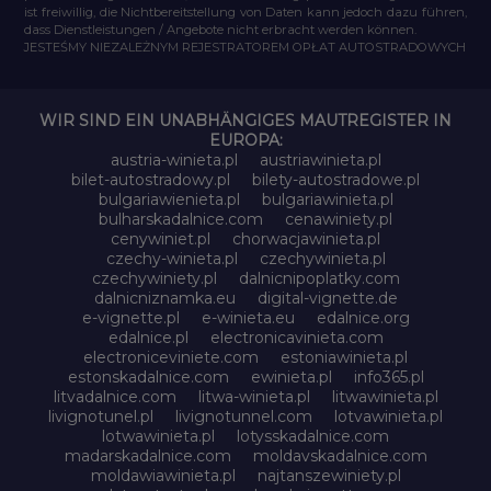
ist freiwillig, die Nichtbereitstellung von Daten kann jedoch dazu führen,
dass Dienstleistungen / Angebote nicht erbracht werden können.
JESTEŚMY NIEZALEŻNYM REJESTRATOREM OPŁAT AUTOSTRADOWYCH
WIR SIND EIN UNABHÄNGIGES MAUTREGISTER IN
EUROPA:
austria-winieta.pl
austriawinieta.pl
bilet-autostradowy.pl
bilety-autostradowe.pl
bulgariawienieta.pl
bulgariawinieta.pl
bulharskadalnice.com
cenawiniety.pl
cenywiniet.pl
chorwacjawinieta.pl
czechy-winieta.pl
czechywinieta.pl
czechywiniety.pl
dalnicnipoplatky.com
dalnicniznamka.eu
digital-vignette.de
e-vignette.pl
e-winieta.eu
edalnice.org
edalnice.pl
electronicavinieta.com
electroniceviniete.com
estoniawinieta.pl
estonskadalnice.com
ewinieta.pl
info365.pl
litvadalnice.com
litwa-winieta.pl
litwawinieta.pl
livignotunel.pl
livignotunnel.com
lotvawinieta.pl
lotwawinieta.pl
lotysskadalnice.com
madarskadalnice.com
moldavskadalnice.com
moldawiawinieta.pl
najtanszewiniety.pl