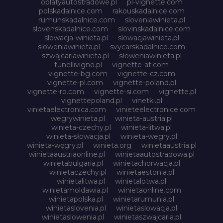
oplatyautostradowe.pl
pl-vignette.com
polskadalnice.com
rakouskadalnice.com
rumunskadalnice.com
sloveniawinieta.pl
slovenskadalnice.com
slovinskadalnice.com
slowacja-winieta.pl
slowacjawinieta.pl
sloweniawinieta.pl
svycarskadalnice.com
szwajcariawinieta.pl
słoweniawinieta.pl
tunellivigno.pl
vignette-at.com
vignette-bg.com
vignette-cz.com
vignette-pl.com
vignette-poland.pl
vignette-ro.com
vignette-si.com
vignette.pl
vignettepoland.pl
vinetki.pl
vinietaelectronica.com
vinieteelectronice.com
wegrywinieta.pl
winieta-austria.pl
winieta-czechy.pl
winieta-litwa.pl
winieta-słowacja.pl
winieta-wegry.pl
winieta-węgry.pl
winieta.org
winietaaustria.pl
winietaaustriaonline.pl
winietaautostradowa.pl
winietabulgaria.pl
winietachorwacja.pl
winietaczechy.pl
winietaestonia.pl
winietalitwa.pl
winietalotwa.pl
winietamoldawia.pl
winietaonline.com
winietapolska.pl
winietarumunia.pl
winietaslovenia.pl
winietaslowacja.pl
winietaslowenia.pl
winietaszwajcaria.pl