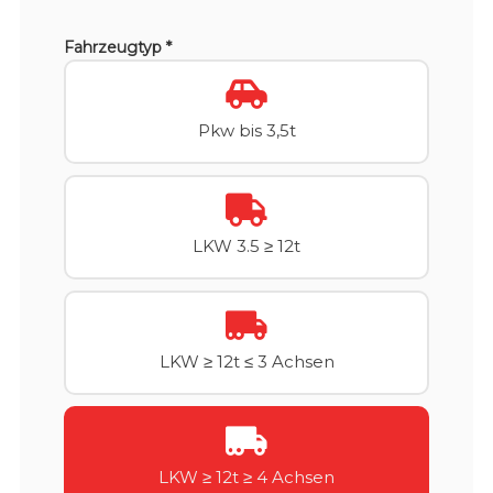
Fahrzeugtyp *
Pkw bis 3,5t
LKW 3.5 ≥ 12t
LKW ≥ 12t ≤ 3 Achsen
LKW ≥ 12t ≥ 4 Achsen