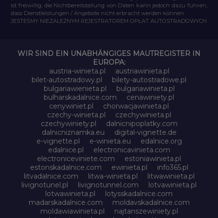
ist freiwillig, die Nichtbereitstellung von Daten kann jedoch dazu führen,
dass Dienstleistungen / Angebote nicht erbracht werden können.
JESTEŚMY NIEZALEŻNYM REJESTRATOREM OPŁAT AUTOSTRADOWYCH
WIR SIND EIN UNABHÄNGIGES MAUTREGISTER IN
EUROPA:
austria-winieta.pl
austriawinieta.pl
bilet-autostradowy.pl
bilety-autostradowe.pl
bulgariawienieta.pl
bulgariawinieta.pl
bulharskadalnice.com
cenawiniety.pl
cenywiniet.pl
chorwacjawinieta.pl
czechy-winieta.pl
czechywinieta.pl
czechywiniety.pl
dalnicnipoplatky.com
dalnicniznamka.eu
digital-vignette.de
e-vignette.pl
e-winieta.eu
edalnice.org
edalnice.pl
electronicavinieta.com
electroniceviniete.com
estoniawinieta.pl
estonskadalnice.com
ewinieta.pl
info365.pl
litvadalnice.com
litwa-winieta.pl
litwawinieta.pl
livignotunel.pl
livignotunnel.com
lotvawinieta.pl
lotwawinieta.pl
lotysskadalnice.com
madarskadalnice.com
moldavskadalnice.com
moldawiawinieta.pl
najtanszewiniety.pl