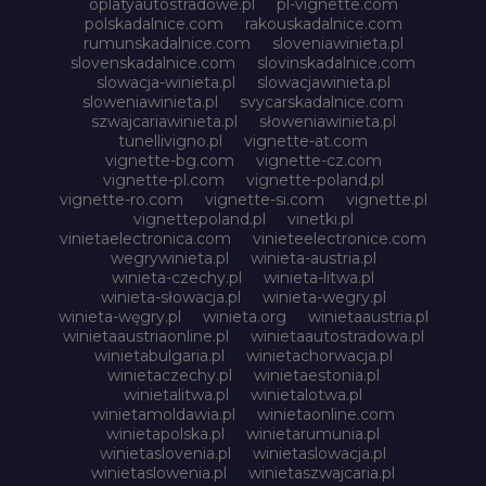
oplatyautostradowe.pl
pl-vignette.com
polskadalnice.com
rakouskadalnice.com
rumunskadalnice.com
sloveniawinieta.pl
slovenskadalnice.com
slovinskadalnice.com
slowacja-winieta.pl
slowacjawinieta.pl
sloweniawinieta.pl
svycarskadalnice.com
szwajcariawinieta.pl
słoweniawinieta.pl
tunellivigno.pl
vignette-at.com
vignette-bg.com
vignette-cz.com
vignette-pl.com
vignette-poland.pl
vignette-ro.com
vignette-si.com
vignette.pl
vignettepoland.pl
vinetki.pl
vinietaelectronica.com
vinieteelectronice.com
wegrywinieta.pl
winieta-austria.pl
winieta-czechy.pl
winieta-litwa.pl
winieta-słowacja.pl
winieta-wegry.pl
winieta-węgry.pl
winieta.org
winietaaustria.pl
winietaaustriaonline.pl
winietaautostradowa.pl
winietabulgaria.pl
winietachorwacja.pl
winietaczechy.pl
winietaestonia.pl
winietalitwa.pl
winietalotwa.pl
winietamoldawia.pl
winietaonline.com
winietapolska.pl
winietarumunia.pl
winietaslovenia.pl
winietaslowacja.pl
winietaslowenia.pl
winietaszwajcaria.pl