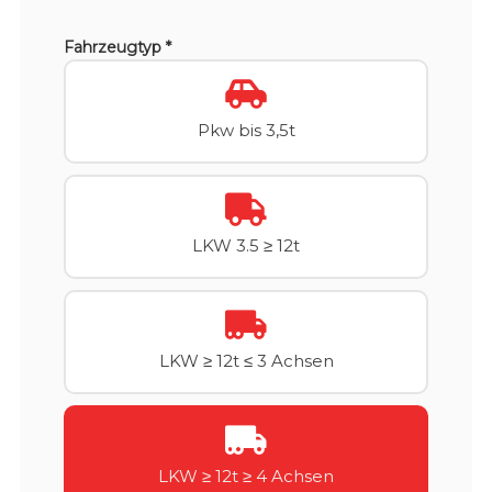
Fahrzeugtyp *
Pkw bis 3,5t
LKW 3.5 ≥ 12t
LKW ≥ 12t ≤ 3 Achsen
LKW ≥ 12t ≥ 4 Achsen