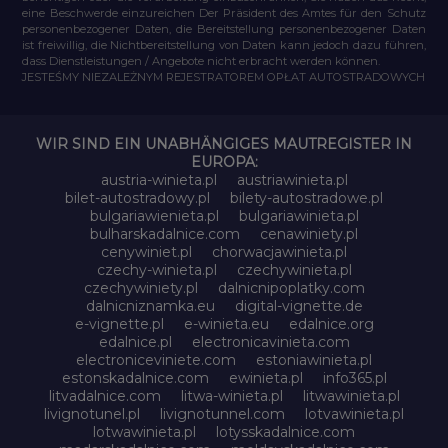
eine Beschwerde einzureichen Der Präsident des Amtes für den Schutz
personenbezogener Daten, die Bereitstellung personenbezogener Daten
ist freiwillig, die Nichtbereitstellung von Daten kann jedoch dazu führen,
dass Dienstleistungen / Angebote nicht erbracht werden können.
JESTEŚMY NIEZALEŻNYM REJESTRATOREM OPŁAT AUTOSTRADOWYCH
WIR SIND EIN UNABHÄNGIGES MAUTREGISTER IN
EUROPA:
austria-winieta.pl
austriawinieta.pl
bilet-autostradowy.pl
bilety-autostradowe.pl
bulgariawienieta.pl
bulgariawinieta.pl
bulharskadalnice.com
cenawiniety.pl
cenywiniet.pl
chorwacjawinieta.pl
czechy-winieta.pl
czechywinieta.pl
czechywiniety.pl
dalnicnipoplatky.com
dalnicniznamka.eu
digital-vignette.de
e-vignette.pl
e-winieta.eu
edalnice.org
edalnice.pl
electronicavinieta.com
electroniceviniete.com
estoniawinieta.pl
estonskadalnice.com
ewinieta.pl
info365.pl
litvadalnice.com
litwa-winieta.pl
litwawinieta.pl
livignotunel.pl
livignotunnel.com
lotvawinieta.pl
lotwawinieta.pl
lotysskadalnice.com