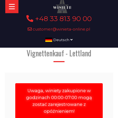
+48 33 813 90 00
customer@winieta-online.pl
Deutsch
Vignettenkauf - Lettland
Uwaga, winiety zakupione w
godzinach 00:00-07:00 mogą
zostać zarejestrowane z
opóźnieniem!