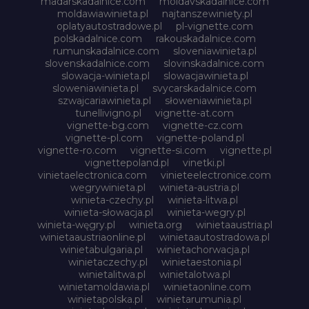
madarskadalnice.com
moldavskadalnice.com
moldawiawinieta.pl
najtanszewiniety.pl
oplatyautostradowe.pl
pl-vignette.com
polskadalnice.com
rakouskadalnice.com
rumunskadalnice.com
sloveniawinieta.pl
slovenskadalnice.com
slovinskadalnice.com
slowacja-winieta.pl
slowacjawinieta.pl
sloweniawinieta.pl
svycarskadalnice.com
szwajcariawinieta.pl
słoweniawinieta.pl
tunellivigno.pl
vignette-at.com
vignette-bg.com
vignette-cz.com
vignette-pl.com
vignette-poland.pl
vignette-ro.com
vignette-si.com
vignette.pl
vignettepoland.pl
vinetki.pl
vinietaelectronica.com
vinieteelectronice.com
wegrywinieta.pl
winieta-austria.pl
winieta-czechy.pl
winieta-litwa.pl
winieta-słowacja.pl
winieta-wegry.pl
winieta-węgry.pl
winieta.org
winietaaustria.pl
winietaaustriaonline.pl
winietaautostradowa.pl
winietabulgaria.pl
winietachorwacja.pl
winietaczechy.pl
winietaestonia.pl
winietalitwa.pl
winietalotwa.pl
winietamoldawia.pl
winietaonline.com
winietapolska.pl
winietarumunia.pl