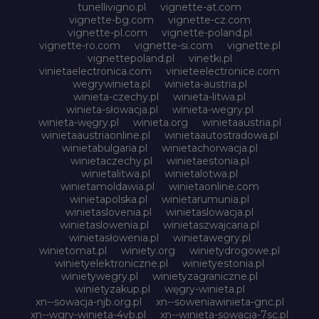
tunellivigno.pl
vignette-at.com
vignette-bg.com
vignette-cz.com
vignette-pl.com
vignette-poland.pl
vignette-ro.com
vignette-si.com
vignette.pl
vignettepoland.pl
vinetki.pl
vinietaelectronica.com
vinieteelectronice.com
wegrywinieta.pl
winieta-austria.pl
winieta-czechy.pl
winieta-litwa.pl
winieta-słowacja.pl
winieta-wegry.pl
winieta-węgry.pl
winieta.org
winietaaustria.pl
winietaaustriaonline.pl
winietaautostradowa.pl
winietabulgaria.pl
winietachorwacja.pl
winietaczechy.pl
winietaestonia.pl
winietalitwa.pl
winietalotwa.pl
winietamoldawia.pl
winietaonline.com
winietapolska.pl
winietarumunia.pl
winietaslovenia.pl
winietaslowacja.pl
winietaslowenia.pl
winietaszwajcaria.pl
winietasłowenia.pl
winietawegry.pl
winietomat.pl
winiety.org
winietydrogowe.pl
winietyelektroniczne.pl
winietyestonia.pl
winietywegry.pl
winietyzagraniczne.pl
winietyzakup.pl
węgry-winieta.pl
xn--sowacja-njb.org.pl
xn--soweniawinieta-gnc.pl
xn--wgry-winieta-4vb.pl
xn--winieta-sowacja-7sc.pl