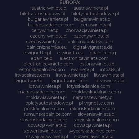
EUROPA:
austria-winieta.pl
austriawinieta.pl
bilet-autostradowy.pl
bilety-autostradowe.pl
bulgariawienieta.pl
bulgariawinieta.pl
bulharskadalnice.com
cenawiniety.pl
cenywiniet.pl
chorwacjawinieta.pl
czechy-winieta.pl
czechywinieta.pl
czechywiniety.pl
dalnicnipoplatky.com
dalnicniznamka.eu
digital-vignette.de
e-vignette.pl
e-winieta.eu
edalnice.org
edalnice.pl
electronicavinieta.com
electroniceviniete.com
estoniawinieta.pl
estonskadalnice.com
ewinieta.pl
info365.pl
litvadalnice.com
litwa-winieta.pl
litwawinieta.pl
livignotunel.pl
livignotunnel.com
lotvawinieta.pl
lotwawinieta.pl
lotysskadalnice.com
madarskadalnice.com
moldavskadalnice.com
moldawiawinieta.pl
najtanszewiniety.pl
oplatyautostradowe.pl
pl-vignette.com
polskadalnice.com
rakouskadalnice.com
rumunskadalnice.com
sloveniawinieta.pl
slovenskadalnice.com
slovinskadalnice.com
slowacja-winieta.pl
slowacjawinieta.pl
sloweniawinieta.pl
svycarskadalnice.com
szwajcariawinieta.pl
słoweniawinieta.pl