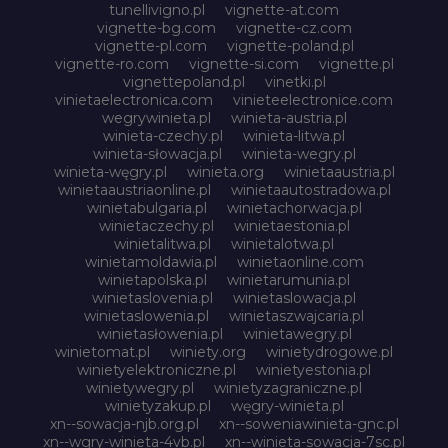
tunellivigno.pl
vignette-at.com
vignette-bg.com
vignette-cz.com
vignette-pl.com
vignette-poland.pl
vignette-ro.com
vignette-si.com
vignette.pl
vignettepoland.pl
vinetki.pl
vinietaelectronica.com
vinieteelectronice.com
wegrywinieta.pl
winieta-austria.pl
winieta-czechy.pl
winieta-litwa.pl
winieta-słowacja.pl
winieta-wegry.pl
winieta-węgry.pl
winieta.org
winietaaustria.pl
winietaaustriaonline.pl
winietaautostradowa.pl
winietabulgaria.pl
winietachorwacja.pl
winietaczechy.pl
winietaestonia.pl
winietalitwa.pl
winietalotwa.pl
winietamoldawia.pl
winietaonline.com
winietapolska.pl
winietarumunia.pl
winietaslovenia.pl
winietaslowacja.pl
winietaslowenia.pl
winietaszwajcaria.pl
winietasłowenia.pl
winietawegry.pl
winietomat.pl
winiety.org
winietydrogowe.pl
winietyelektroniczne.pl
winietyestonia.pl
winietywegry.pl
winietyzagraniczne.pl
winietyzakup.pl
węgry-winieta.pl
xn--sowacja-njb.org.pl
xn--soweniawinieta-gnc.pl
xn--wgry-winieta-4vb.pl
xn--winieta-sowacja-7sc.pl