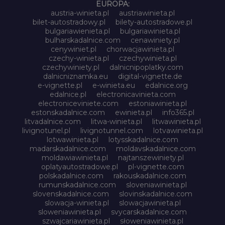
EUROPA:
austria-winieta.pl
austriawinieta.pl
bilet-autostradowy.pl
bilety-autostradowe.pl
bulgariawienieta.pl
bulgariawinieta.pl
bulharskadalnice.com
cenawiniety.pl
cenywiniet.pl
chorwacjawinieta.pl
czechy-winieta.pl
czechywinieta.pl
czechywiniety.pl
dalnicnipoplatky.com
dalnicniznamka.eu
digital-vignette.de
e-vignette.pl
e-winieta.eu
edalnice.org
edalnice.pl
electronicavinieta.com
electroniceviniete.com
estoniawinieta.pl
estonskadalnice.com
ewinieta.pl
info365.pl
litvadalnice.com
litwa-winieta.pl
litwawinieta.pl
livignotunel.pl
livignotunnel.com
lotvawinieta.pl
lotwawinieta.pl
lotysskadalnice.com
madarskadalnice.com
moldavskadalnice.com
moldawiawinieta.pl
najtanszewiniety.pl
oplatyautostradowe.pl
pl-vignette.com
polskadalnice.com
rakouskadalnice.com
rumunskadalnice.com
sloveniawinieta.pl
slovenskadalnice.com
slovinskadalnice.com
slowacja-winieta.pl
slowacjawinieta.pl
sloweniawinieta.pl
svycarskadalnice.com
szwajcariawinieta.pl
słoweniawinieta.pl