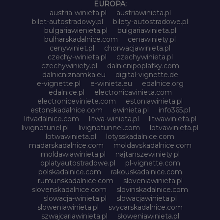
EUROPA:
austria-winieta.pl
austriawinieta.pl
bilet-autostradowy.pl
bilety-autostradowe.pl
bulgariawienieta.pl
bulgariawinieta.pl
bulharskadalnice.com
cenawiniety.pl
cenywiniet.pl
chorwacjawinieta.pl
czechy-winieta.pl
czechywinieta.pl
czechywiniety.pl
dalnicnipoplatky.com
dalnicniznamka.eu
digital-vignette.de
e-vignette.pl
e-winieta.eu
edalnice.org
edalnice.pl
electronicavinieta.com
electroniceviniete.com
estoniawinieta.pl
estonskadalnice.com
ewinieta.pl
info365.pl
litvadalnice.com
litwa-winieta.pl
litwawinieta.pl
livignotunel.pl
livignotunnel.com
lotvawinieta.pl
lotwawinieta.pl
lotysskadalnice.com
madarskadalnice.com
moldavskadalnice.com
moldawiawinieta.pl
najtanszewiniety.pl
oplatyautostradowe.pl
pl-vignette.com
polskadalnice.com
rakouskadalnice.com
rumunskadalnice.com
sloveniawinieta.pl
slovenskadalnice.com
slovinskadalnice.com
slowacja-winieta.pl
slowacjawinieta.pl
sloweniawinieta.pl
svycarskadalnice.com
szwajcariawinieta.pl
słoweniawinieta.pl