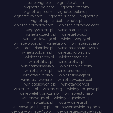
tunellivigno.pl
vignette-at.com
vignette-bg.com
vignette-cz.com
vignette-pl.com
vignette-poland.pl
vignette-ro.com
vignette-si.com
vignette.pl
vignettepoland.pl
vinetki.pl
vinietaelectronica.com
vinieteelectronice.com
wegrywinieta.pl
winieta-austria.pl
winieta-czechy.pl
winieta-litwa.pl
winieta-słowacja.pl
winieta-wegry.pl
winieta-węgry.pl
winieta.org
winietaaustria.pl
winietaaustriaonline.pl
winietaautostradowa.pl
winietabulgaria.pl
winietachorwacja.pl
winietaczechy.pl
winietaestonia.pl
winietalitwa.pl
winietalotwa.pl
winietamoldawia.pl
winietaonline.com
winietapolska.pl
winietarumunia.pl
winietaslovenia.pl
winietaslowacja.pl
winietaslowenia.pl
winietaszwajcaria.pl
winietasłowenia.pl
winietawegry.pl
winietomat.pl
winiety.org
winietydrogowe.pl
winietyelektroniczne.pl
winietyestonia.pl
winietywegry.pl
winietyzagraniczne.pl
winietyzakup.pl
węgry-winieta.pl
xn--sowacja-njb.org.pl
xn--soweniawinieta-gnc.pl
xn--wgry-winieta-4vb.pl
xn--winieta-sowacja-7sc.pl