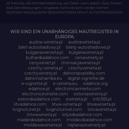
ist freiwillig, die Nichtbereitstellung von Daten kann jedoch dazu führen,
dass Dienstleistungen / Angebote nicht erbracht werden können.
JESTEŚMY NIEZALEŻNYM REJESTRATOREM OPŁAT AUTOSTRADOWYCH
WIR SIND EIN UNABHÄNGIGES MAUTREGISTER IN
EUROPA:
austria-winieta.pl
austriawinieta.pl
bilet-autostradowy.pl
bilety-autostradowe.pl
bulgariawienieta.pl
bulgariawinieta.pl
bulharskadalnice.com
cenawiniety.pl
cenywiniet.pl
chorwacjawinieta.pl
czechy-winieta.pl
czechywinieta.pl
czechywiniety.pl
dalnicnipoplatky.com
dalnicniznamka.eu
digital-vignette.de
e-vignette.pl
e-winieta.eu
edalnice.org
edalnice.pl
electronicavinieta.com
electroniceviniete.com
estoniawinieta.pl
estonskadalnice.com
ewinieta.pl
info365.pl
litvadalnice.com
litwa-winieta.pl
litwawinieta.pl
livignotunel.pl
livignotunnel.com
lotvawinieta.pl
lotwawinieta.pl
lotysskadalnice.com
madarskadalnice.com
moldavskadalnice.com
moldawiawinieta.pl
najtanszewiniety.pl