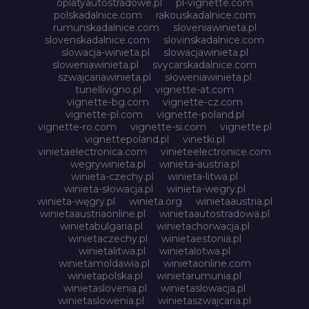
oplatyautostradowe.pl
pl-vignette.com
polskadalnice.com
rakouskadalnice.com
rumunskadalnice.com
sloveniawinieta.pl
slovenskadalnice.com
slovinskadalnice.com
slowacja-winieta.pl
slowacjawinieta.pl
sloweniawinieta.pl
svycarskadalnice.com
szwajcariawinieta.pl
słoweniawinieta.pl
tunellivigno.pl
vignette-at.com
vignette-bg.com
vignette-cz.com
vignette-pl.com
vignette-poland.pl
vignette-ro.com
vignette-si.com
vignette.pl
vignettepoland.pl
vinetki.pl
vinietaelectronica.com
vinieteelectronice.com
wegrywinieta.pl
winieta-austria.pl
winieta-czechy.pl
winieta-litwa.pl
winieta-słowacja.pl
winieta-wegry.pl
winieta-węgry.pl
winieta.org
winietaaustria.pl
winietaaustriaonline.pl
winietaautostradowa.pl
winietabulgaria.pl
winietachorwacja.pl
winietaczechy.pl
winietaestonia.pl
winietalitwa.pl
winietalotwa.pl
winietamoldawia.pl
winietaonline.com
winietapolska.pl
winietarumunia.pl
winietaslovenia.pl
winietaslowacja.pl
winietaslowenia.pl
winietaszwajcaria.pl