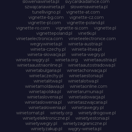
sloweniawinieta.pl
svycarskadalnice.com
szwajcariawinieta.pl
słoweniawinieta.pl
tunellivigno.pl
vignette-at.com
vignette-bg.com
vignette-cz.com
vignette-pl.com
vignette-poland.pl
vignette-ro.com
vignette-si.com
vignette.pl
vignettepoland.pl
vinetki.pl
vinietaelectronica.com
vinieteelectronice.com
wegrywinieta.pl
winieta-austria.pl
winieta-czechy.pl
winieta-litwa.pl
winieta-słowacja.pl
winieta-wegry.pl
winieta-węgry.pl
winieta.org
winietaaustria.pl
winietaaustriaonline.pl
winietaautostradowa.pl
winietabulgaria.pl
winietachorwacja.pl
winietaczechy.pl
winietaestonia.pl
winietalitwa.pl
winietalotwa.pl
winietamoldawia.pl
winietaonline.com
winietapolska.pl
winietarumunia.pl
winietaslovenia.pl
winietaslowacja.pl
winietaslowenia.pl
winietaszwajcaria.pl
winietasłowenia.pl
winietawegry.pl
winietomat.pl
winiety.org
winietydrogowe.pl
winietyelektroniczne.pl
winietyestonia.pl
winietywegry.pl
winietyzagraniczne.pl
winietyzakup.pl
węgry-winieta.pl