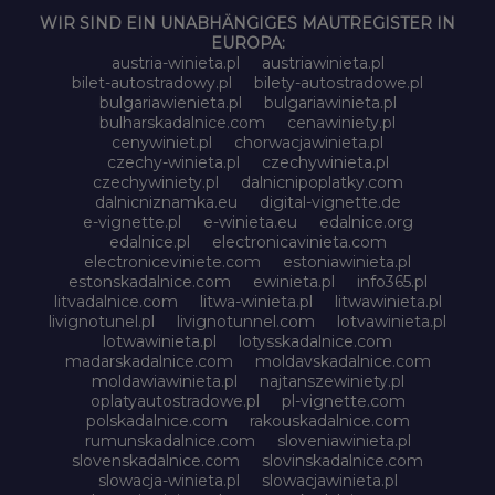
WIR SIND EIN UNABHÄNGIGES MAUTREGISTER IN
EUROPA:
austria-winieta.pl
austriawinieta.pl
bilet-autostradowy.pl
bilety-autostradowe.pl
bulgariawienieta.pl
bulgariawinieta.pl
bulharskadalnice.com
cenawiniety.pl
cenywiniet.pl
chorwacjawinieta.pl
czechy-winieta.pl
czechywinieta.pl
czechywiniety.pl
dalnicnipoplatky.com
dalnicniznamka.eu
digital-vignette.de
e-vignette.pl
e-winieta.eu
edalnice.org
edalnice.pl
electronicavinieta.com
electroniceviniete.com
estoniawinieta.pl
estonskadalnice.com
ewinieta.pl
info365.pl
litvadalnice.com
litwa-winieta.pl
litwawinieta.pl
livignotunel.pl
livignotunnel.com
lotvawinieta.pl
lotwawinieta.pl
lotysskadalnice.com
madarskadalnice.com
moldavskadalnice.com
moldawiawinieta.pl
najtanszewiniety.pl
oplatyautostradowe.pl
pl-vignette.com
polskadalnice.com
rakouskadalnice.com
rumunskadalnice.com
sloveniawinieta.pl
slovenskadalnice.com
slovinskadalnice.com
slowacja-winieta.pl
slowacjawinieta.pl