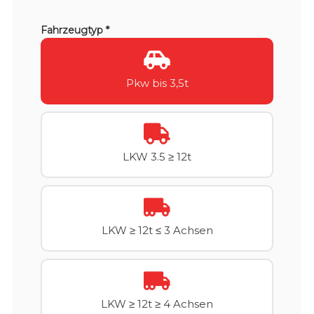
Fahrzeugtyp *
Pkw bis 3,5t
LKW 3.5 ≥ 12t
LKW ≥ 12t ≤ 3 Achsen
LKW ≥ 12t ≥ 4 Achsen