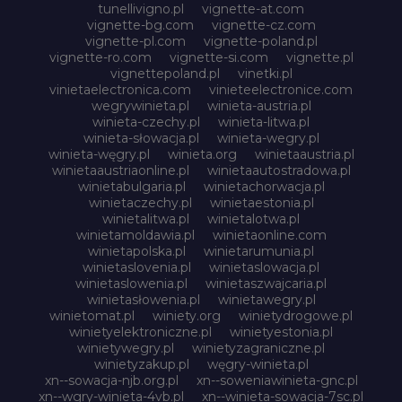
tunellivigno.pl
vignette-at.com
vignette-bg.com
vignette-cz.com
vignette-pl.com
vignette-poland.pl
vignette-ro.com
vignette-si.com
vignette.pl
vignettepoland.pl
vinetki.pl
vinietaelectronica.com
vinieteelectronice.com
wegrywinieta.pl
winieta-austria.pl
winieta-czechy.pl
winieta-litwa.pl
winieta-słowacja.pl
winieta-wegry.pl
winieta-węgry.pl
winieta.org
winietaaustria.pl
winietaaustriaonline.pl
winietaautostradowa.pl
winietabulgaria.pl
winietachorwacja.pl
winietaczechy.pl
winietaestonia.pl
winietalitwa.pl
winietalotwa.pl
winietamoldawia.pl
winietaonline.com
winietapolska.pl
winietarumunia.pl
winietaslovenia.pl
winietaslowacja.pl
winietaslowenia.pl
winietaszwajcaria.pl
winietasłowenia.pl
winietawegry.pl
winietomat.pl
winiety.org
winietydrogowe.pl
winietyelektroniczne.pl
winietyestonia.pl
winietywegry.pl
winietyzagraniczne.pl
winietyzakup.pl
węgry-winieta.pl
xn--sowacja-njb.org.pl
xn--soweniawinieta-gnc.pl
xn--wgry-winieta-4vb.pl
xn--winieta-sowacja-7sc.pl