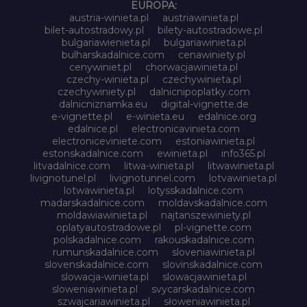
EUROPA:
austria-winieta.pl
austriawinieta.pl
bilet-autostradowy.pl
bilety-autostradowe.pl
bulgariawienieta.pl
bulgariawinieta.pl
bulharskadalnice.com
cenawiniety.pl
cenywiniet.pl
chorwacjawinieta.pl
czechy-winieta.pl
czechywinieta.pl
czechywiniety.pl
dalnicnipoplatky.com
dalnicniznamka.eu
digital-vignette.de
e-vignette.pl
e-winieta.eu
edalnice.org
edalnice.pl
electronicavinieta.com
electroniceviniete.com
estoniawinieta.pl
estonskadalnice.com
ewinieta.pl
info365.pl
litvadalnice.com
litwa-winieta.pl
litwawinieta.pl
livignotunel.pl
livignotunnel.com
lotvawinieta.pl
lotwawinieta.pl
lotysskadalnice.com
madarskadalnice.com
moldavskadalnice.com
moldawiawinieta.pl
najtanszewiniety.pl
oplatyautostradowe.pl
pl-vignette.com
polskadalnice.com
rakouskadalnice.com
rumunskadalnice.com
sloveniawinieta.pl
slovenskadalnice.com
slovinskadalnice.com
slowacja-winieta.pl
slowacjawinieta.pl
sloweniawinieta.pl
svycarskadalnice.com
szwajcariawinieta.pl
słoweniawinieta.pl