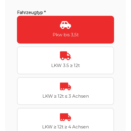
Fahrzeugtyp *
Pkw bis 3,5t
LKW 3.5 ≥ 12t
LKW ≥ 12t ≤ 3 Achsen
LKW ≥ 12t ≥ 4 Achsen