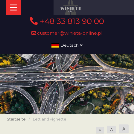
+48 33 813 90 00
customer@winieta-online.pl
Deutsch
Startseite
/
Lettland vignette
A
A
A