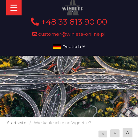
+48 33 813 90 00
customer@winieta-online.pl
Deutsch
Startseite
/
Wie kaufe ich eine Vignette?
A
A
A