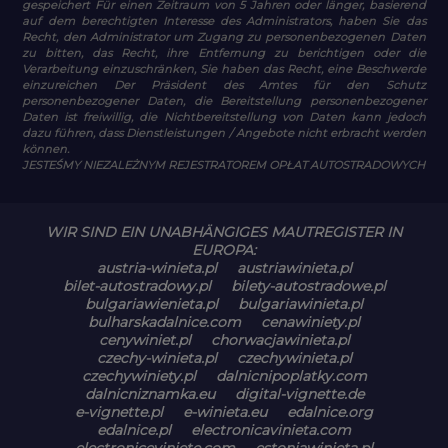
gespeichert Für einen Zeitraum von 5 Jahren oder länger, basierend
auf dem berechtigten Interesse des Administrators, haben Sie das
Recht, den Administrator um Zugang zu personenbezogenen Daten
zu bitten, das Recht, ihre Entfernung zu berichtigen oder die
Verarbeitung einzuschränken, Sie haben das Recht, eine Beschwerde
einzureichen Der Präsident des Amtes für den Schutz
personenbezogener Daten, die Bereitstellung personenbezogener
Daten ist freiwillig, die Nichtbereitstellung von Daten kann jedoch
dazu führen, dass Dienstleistungen / Angebote nicht erbracht werden
können.
JESTEŚMY NIEZALEŻNYM REJESTRATOREM OPŁAT AUTOSTRADOWYCH
WIR SIND EIN UNABHÄNGIGES MAUTREGISTER IN
EUROPA:
austria-winieta.pl
austriawinieta.pl
bilet-autostradowy.pl
bilety-autostradowe.pl
bulgariawienieta.pl
bulgariawinieta.pl
bulharskadalnice.com
cenawiniety.pl
cenywiniet.pl
chorwacjawinieta.pl
czechy-winieta.pl
czechywinieta.pl
czechywiniety.pl
dalnicnipoplatky.com
dalnicniznamka.eu
digital-vignette.de
e-vignette.pl
e-winieta.eu
edalnice.org
edalnice.pl
electronicavinieta.com
electroniceviniete.com
estoniawinieta.pl