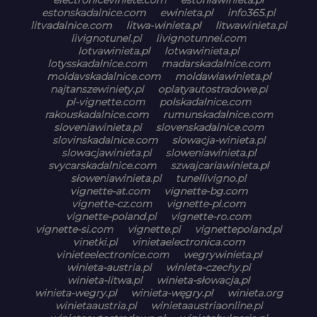
estonskadalnice.com
ewinieta.pl
info365.pl
litvadalnice.com
litwa-winieta.pl
litwawinieta.pl
livignotunel.pl
livignotunnel.com
lotvawinieta.pl
lotwawinieta.pl
lotysskadalnice.com
madarskadalnice.com
moldavskadalnice.com
moldawiawinieta.pl
najtanszewiniety.pl
oplatyautostradowe.pl
pl-vignette.com
polskadalnice.com
rakouskadalnice.com
rumunskadalnice.com
sloveniawinieta.pl
slovenskadalnice.com
slovinskadalnice.com
slowacja-winieta.pl
slowacjawinieta.pl
sloweniawinieta.pl
svycarskadalnice.com
szwajcariawinieta.pl
słoweniawinieta.pl
tunellivigno.pl
vignette-at.com
vignette-bg.com
vignette-cz.com
vignette-pl.com
vignette-poland.pl
vignette-ro.com
vignette-si.com
vignette.pl
vignettepoland.pl
vinetki.pl
vinietaelectronica.com
vinieteelectronice.com
wegrywinieta.pl
winieta-austria.pl
winieta-czechy.pl
winieta-litwa.pl
winieta-słowacja.pl
winieta-wegry.pl
winieta-węgry.pl
winieta.org
winietaaustria.pl
winietaaustriaonline.pl