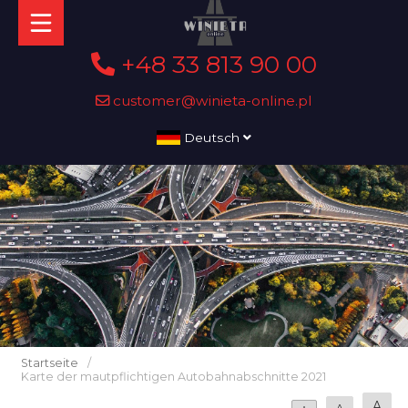
+48 33 813 90 00
customer@winieta-online.pl
Deutsch
Startseite
/
Karte der mautpflichtigen Autobahnabschnitte 2021
A
A