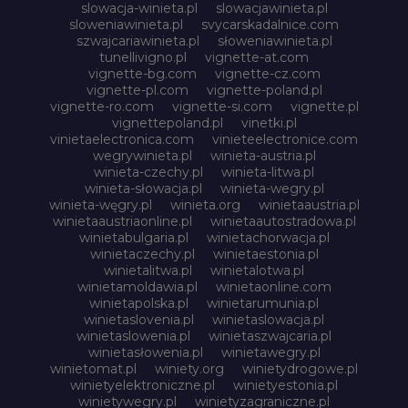
slowacja-winieta.pl
slowacjawinieta.pl
sloweniawinieta.pl
svycarskadalnice.com
szwajcariawinieta.pl
słoweniawinieta.pl
tunellivigno.pl
vignette-at.com
vignette-bg.com
vignette-cz.com
vignette-pl.com
vignette-poland.pl
vignette-ro.com
vignette-si.com
vignette.pl
vignettepoland.pl
vinetki.pl
vinietaelectronica.com
vinieteelectronice.com
wegrywinieta.pl
winieta-austria.pl
winieta-czechy.pl
winieta-litwa.pl
winieta-słowacja.pl
winieta-wegry.pl
winieta-węgry.pl
winieta.org
winietaaustria.pl
winietaaustriaonline.pl
winietaautostradowa.pl
winietabulgaria.pl
winietachorwacja.pl
winietaczechy.pl
winietaestonia.pl
winietalitwa.pl
winietalotwa.pl
winietamoldawia.pl
winietaonline.com
winietapolska.pl
winietarumunia.pl
winietaslovenia.pl
winietaslowacja.pl
winietaslowenia.pl
winietaszwajcaria.pl
winietasłowenia.pl
winietawegry.pl
winietomat.pl
winiety.org
winietydrogowe.pl
winietyelektroniczne.pl
winietyestonia.pl
winietywegry.pl
winietyzagraniczne.pl