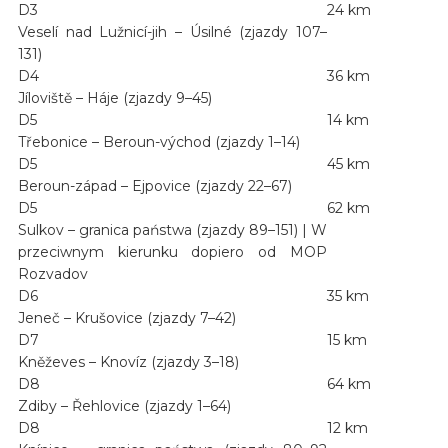
D3
24 km
Veselí nad Lužnicí-jih – Úsilné (zjazdy 107–
131)
D4
36 km
Jíloviště – Háje (zjazdy 9–45)
D5
14 km
Třebonice – Beroun-východ (zjazdy 1–14)
D5
45 km
Beroun-západ – Ejpovice (zjazdy 22–67)
D5
62 km
Sulkov – granica państwa (zjazdy 89–151) | W
przeciwnym kierunku dopiero od MOP
Rozvadov
D6
35 km
Jeneč – Krušovice (zjazdy 7–42)
D7
15 km
Kněževes – Knovíz (zjazdy 3–18)
D8
64 km
Zdiby – Řehlovice (zjazdy 1–64)
D8
12 km