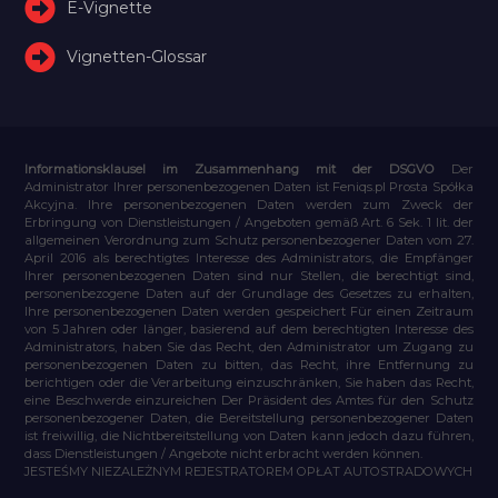
E-Vignette
Vignetten-Glossar
Informationsklausel im Zusammenhang mit der DSGVO
Der
Administrator Ihrer personenbezogenen Daten ist Feniqs.pl Prosta Spółka
Akcyjna. Ihre personenbezogenen Daten werden zum Zweck der
Erbringung von Dienstleistungen / Angeboten gemäß Art. 6 Sek. 1 lit. der
allgemeinen Verordnung zum Schutz personenbezogener Daten vom 27.
April 2016 als berechtigtes Interesse des Administrators, die Empfänger
Ihrer personenbezogenen Daten sind nur Stellen, die berechtigt sind,
personenbezogene Daten auf der Grundlage des Gesetzes zu erhalten,
Ihre personenbezogenen Daten werden gespeichert Für einen Zeitraum
von 5 Jahren oder länger, basierend auf dem berechtigten Interesse des
Administrators, haben Sie das Recht, den Administrator um Zugang zu
personenbezogenen Daten zu bitten, das Recht, ihre Entfernung zu
berichtigen oder die Verarbeitung einzuschränken, Sie haben das Recht,
eine Beschwerde einzureichen Der Präsident des Amtes für den Schutz
personenbezogener Daten, die Bereitstellung personenbezogener Daten
ist freiwillig, die Nichtbereitstellung von Daten kann jedoch dazu führen,
dass Dienstleistungen / Angebote nicht erbracht werden können.
JESTEŚMY NIEZALEŻNYM REJESTRATOREM OPŁAT AUTOSTRADOWYCH