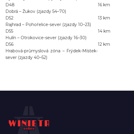
D48
16 km
Dobrá – Žukov (zjazdy 54–70)
D52
13 km
Rajhrad – Pohořelice-sever (zjazdy 10–23)
D55
14 km
Hulín – Otrokovice-sever (zjazdy 16–30)
D56
12 km
Hrabová-průmyslová zóna – Frýdek-Místek-
sever (zjazdy 40–52)