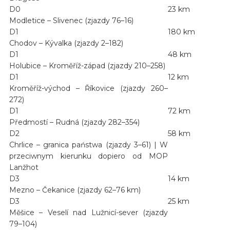
D0
23 km
Modletice – Slivenec (zjazdy 76–16)
D1
180 km
Chodov – Kývalka (zjazdy 2–182)
D1
48 km
Holubice – Kroměříž-západ (zjazdy 210–258)
D1
12 km
Kroměříž-východ – Říkovice (zjazdy 260–
272)
D1
72 km
Předmostí – Rudná (zjazdy 282–354)
D2
58 km
Chrlice – granica państwa (zjazdy 3–61) | W
przeciwnym kierunku dopiero od MOP
Lanžhot
D3
14 km
Mezno – Čekanice (zjazdy 62–76 km)
D3
25 km
Měšice – Veselí nad Lužnicí-sever (zjazdy
79–104)