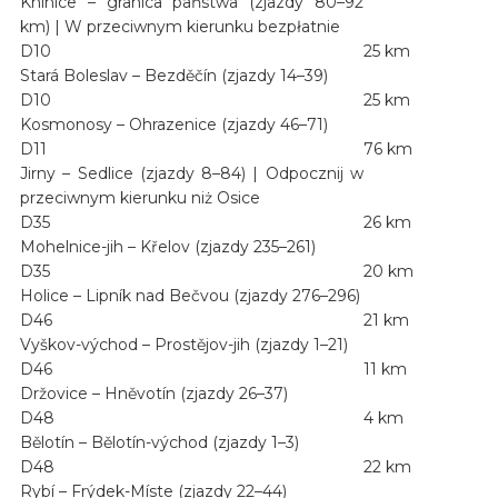
Knínice – granica państwa (zjazdy 80–92
km) | W przeciwnym kierunku bezpłatnie
D10
25 km
Stará Boleslav – Bezděčín (zjazdy 14–39)
D10
25 km
Kosmonosy – Ohrazenice (zjazdy 46–71)
D11
76 km
Jirny – Sedlice (zjazdy 8–84) | Odpocznij w
przeciwnym kierunku niż Osice
D35
26 km
Mohelnice-jih – Křelov (zjazdy 235–261)
D35
20 km
Holice – Lipník nad Bečvou (zjazdy 276–296)
D46
21 km
Vyškov-východ – Prostějov-jih (zjazdy 1–21)
D46
11 km
Držovice – Hněvotín (zjazdy 26–37)
D48
4 km
Bělotín – Bělotín-východ (zjazdy 1–3)
D48
22 km
Rybí – Frýdek-Míste (zjazdy 22–44)