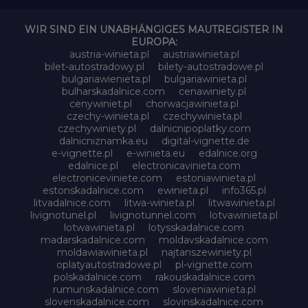
WIR SIND EIN UNABHÄNGIGES MAUTREGISTER IN
EUROPA:
austria-winieta.pl
austriawinieta.pl
bilet-autostradowy.pl
bilety-autostradowe.pl
bulgariawienieta.pl
bulgariawinieta.pl
bulharskadalnice.com
cenawiniety.pl
cenywiniet.pl
chorwacjawinieta.pl
czechy-winieta.pl
czechywinieta.pl
czechywiniety.pl
dalnicnipoplatky.com
dalnicniznamka.eu
digital-vignette.de
e-vignette.pl
e-winieta.eu
edalnice.org
edalnice.pl
electronicavinieta.com
electroniceviniete.com
estoniawinieta.pl
estonskadalnice.com
ewinieta.pl
info365.pl
litvadalnice.com
litwa-winieta.pl
litwawinieta.pl
livignotunel.pl
livignotunnel.com
lotvawinieta.pl
lotwawinieta.pl
lotysskadalnice.com
madarskadalnice.com
moldavskadalnice.com
moldawiawinieta.pl
najtanszewiniety.pl
oplatyautostradowe.pl
pl-vignette.com
polskadalnice.com
rakouskadalnice.com
rumunskadalnice.com
sloveniawinieta.pl
slovenskadalnice.com
slovinskadalnice.com