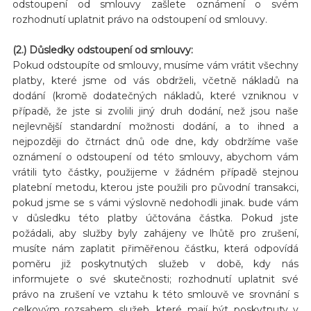
odstoupení od smlouvy zašlete oznámení o svém
rozhodnutí uplatnit právo na odstoupení od smlouvy.
(2.) Důsledky odstoupení od smlouvy:
Pokud odstoupíte od smlouvy, musíme vám vrátit všechny
platby, které jsme od vás obdrželi, včetně nákladů na
dodání (kromě dodatečných nákladů, které vzniknou v
případě, že jste si zvolili jiný druh dodání, než jsou naše
nejlevnější standardní možnosti dodání, a to ihned a
nejpozději do čtrnáct dnů ode dne, kdy obdržíme vaše
oznámení o odstoupení od této smlouvy, abychom vám
vrátili tyto částky, použijeme v žádném případě stejnou
platební metodu, kterou jste použili pro původní transakci,
pokud jsme se s vámi výslovně nedohodli jinak. bude vám
v důsledku této platby účtována částka. Pokud jste
požádali, aby služby byly zahájeny ve lhůtě pro zrušení,
musíte nám zaplatit přiměřenou částku, která odpovídá
poměru již poskytnutých služeb v době, kdy nás
informujete o své skutečnosti; rozhodnutí uplatnit své
právo na zrušení ve vztahu k této smlouvě ve srovnání s
celkovým rozsahem služeb, které mají být poskytnuty v