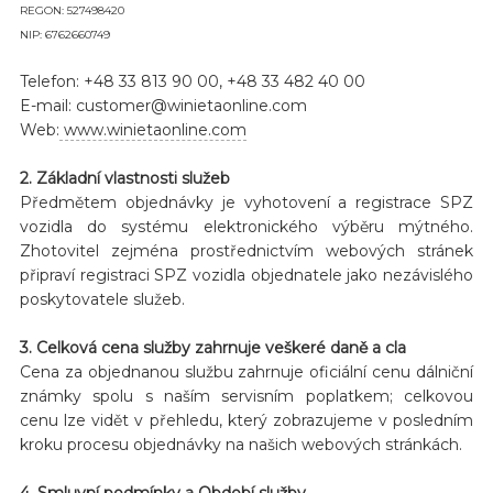
REGON: 527498420
NIP: 6762660749
Telefon: +48 33 813 90 00, +48 33 482 40 00
E-mail: customer@winietaonline.com
Web:
www.winietaonline.com
2. Základní vlastnosti služeb
Předmětem objednávky je vyhotovení a registrace SPZ
vozidla do systému elektronického výběru mýtného.
Zhotovitel zejména prostřednictvím webových stránek
připraví registraci SPZ vozidla objednatele jako nezávislého
poskytovatele služeb.
3. Celková cena služby zahrnuje veškeré daně a cla
Cena za objednanou službu zahrnuje oficiální cenu dálniční
známky spolu s naším servisním poplatkem; celkovou
cenu lze vidět v přehledu, který zobrazujeme v posledním
kroku procesu objednávky na našich webových stránkách.
4. Smluvní podmínky a Období služby