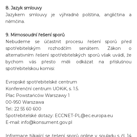
8. Jazyk smlouvy
Jazykem smlouvy je výhradně polština, angličtina a
němčina.
9. Mimosoudní řešení sporů
Nebudeme se účastnit procesu řešení sporů před
spotřebitelským rozhodčím senátem. Zákon o
alternativním řešení spotřebitelských sporů však uvádí, že
bychom vás přesto měli odkázat na příslušnou
spotřebitelskou komisi:
Evropské spotřebitelské centrum
Konferenční centrum UOKiK, s. 1.5.
Plac Powstańców Warszawy 1
00-950 Warszawa
Tel.: 22 55 60 600
Spotřebitelské dotazy: ECCNET-PL@ec.europa.eu
E-mail: info@konsument.gov.pl
Informace týkající se řešení sporů online v souladu s čl. 14