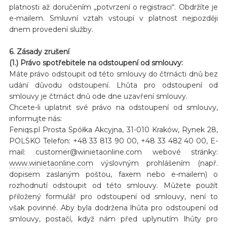
platnosti až doručením „potvrzení o registraci“. Obdržíte je
e-mailem. Smluvní vztah vstoupí v platnost nejpozději
dnem provedení služby.
6. Zásady zrušení
(1.) Právo spotřebitele na odstoupení od smlouvy:
Máte právo odstoupit od této smlouvy do čtrnácti dnů bez
udání důvodu odstoupení. Lhůta pro odstoupení od
smlouvy je čtrnáct dnů ode dne uzavření smlouvy.
Chcete-li uplatnit své právo na odstoupení od smlouvy,
informujte nás:
Feniqs.pl Prosta Spółka Akcyjna, 31-010 Kraków, Rynek 28,
POLSKO Telefon: +48 33 813 90 00, +48 33 482 40 00, E-
mail: customer@winietaonline.com webové stránky:
www.winietaonline.com
výslovným prohlášením (např.
dopisem zaslaným poštou, faxem nebo e-mailem) o
rozhodnutí odstoupit od této smlouvy. Můžete použít
přiložený formulář pro odstoupení od smlouvy, není to
však povinné. Aby byla dodržena lhůta pro odstoupení od
smlouvy, postačí, když nám před uplynutím lhůty pro