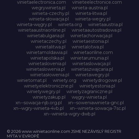
vinietaelectronica.com
vinieteelectronice.com
wegrywinieta.pl
winieta-austria.pl
winieta-czechy.pl
winieta-litwa.pl
winieta-słowacja.pl
winieta-wegry.pl
winieta-węgry.pl
winieta.org
winietaaustria.pl
winietaaustriaonline.pl
winietaautostradowa.pl
winietabulgaria.pl
winietachorwacja.pl
winietaczechy.pl
winietaestonia.pl
winietalitwa.pl
winietalotwa.pl
winietamoldawia.pl
winietaonline.com
winietapolska.pl
winietarumunia.pl
winietaslovenia.pl
winietaslowacja.pl
winietaslowenia.pl
winietaszwajcaria.pl
winietasłowenia.pl
winietawegry.pl
winietomat.pl
winiety.org
winietydrogowe.pl
winietyelektroniczne.pl
winietyestonia.pl
winietywegry.pl
winietyzagraniczne.pl
winietyzakup.pl
węgry-winieta.pl
xn--sowacja-njb.org.pl
xn--soweniawinieta-gnc.pl
xn--wgry-winieta-4vb.pl
xn--winieta-sowacja-7sc.pl
xn--winieta-wgry-dwb.pl
© 2026 www.winietaonline.com JSME NEZÁVISLÝ REGISTR
MÝTA V EVROPĚ