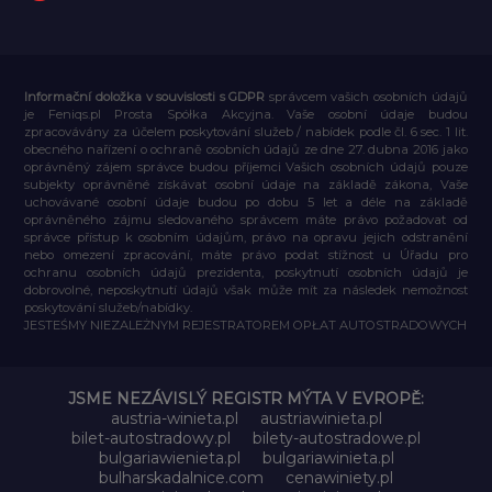
Informační doložka v souvislosti s GDPR
správcem vašich osobních údajů
je Feniqs.pl Prosta Spółka Akcyjna. Vaše osobní údaje budou
zpracovávány za účelem poskytování služeb / nabídek podle čl. 6 sec. 1 lit.
obecného nařízení o ochraně osobních údajů ze dne 27. dubna 2016 jako
oprávněný zájem správce budou příjemci Vašich osobních údajů pouze
subjekty oprávněné získávat osobní údaje na základě zákona, Vaše
uchovávané osobní údaje budou po dobu 5 let a déle na základě
oprávněného zájmu sledovaného správcem máte právo požadovat od
správce přístup k osobním údajům, právo na opravu jejich odstranění
nebo omezení zpracování, máte právo podat stížnost u Úřadu pro
ochranu osobních údajů prezidenta, poskytnutí osobních údajů je
dobrovolné, neposkytnutí údajů však může mít za následek nemožnost
poskytování služeb/nabídky.
JESTEŚMY NIEZALEŻNYM REJESTRATOREM OPŁAT AUTOSTRADOWYCH
JSME NEZÁVISLÝ REGISTR MÝTA V EVROPĚ:
austria-winieta.pl
austriawinieta.pl
bilet-autostradowy.pl
bilety-autostradowe.pl
bulgariawienieta.pl
bulgariawinieta.pl
bulharskadalnice.com
cenawiniety.pl