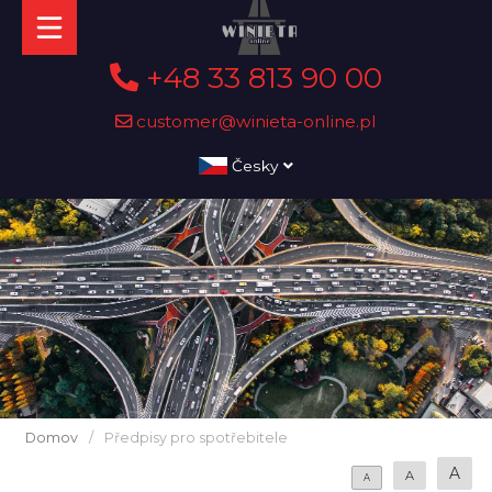
+48 33 813 90 00
customer@winieta-online.pl
Česky
Domov
/
Předpisy pro spotřebitele
A
A
A