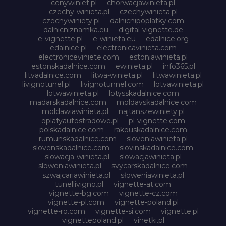
cenywiniet.pl
chorwacjawinieta.pl
czechy-winieta.pl
czechywinieta.pl
czechywiniety.pl
dalnicnipoplatky.com
dalnicniznamka.eu
digital-vignette.de
e-vignette.pl
e-winieta.eu
edalnice.org
edalnice.pl
electronicavinieta.com
electroniceviniete.com
estoniawinieta.pl
estonskadalnice.com
ewinieta.pl
info365.pl
litvadalnice.com
litwa-winieta.pl
litwawinieta.pl
livignotunel.pl
livignotunnel.com
lotvawinieta.pl
lotwawinieta.pl
lotysskadalnice.com
madarskadalnice.com
moldavskadalnice.com
moldawiawinieta.pl
najtanszewiniety.pl
oplatyautostradowe.pl
pl-vignette.com
polskadalnice.com
rakouskadalnice.com
rumunskadalnice.com
sloveniawinieta.pl
slovenskadalnice.com
slovinskadalnice.com
slowacja-winieta.pl
slowacjawinieta.pl
sloweniawinieta.pl
svycarskadalnice.com
szwajcariawinieta.pl
słoweniawinieta.pl
tunellivigno.pl
vignette-at.com
vignette-bg.com
vignette-cz.com
vignette-pl.com
vignette-poland.pl
vignette-ro.com
vignette-si.com
vignette.pl
vignettepoland.pl
vinetki.pl