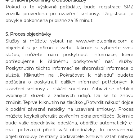
Pokud o to výslovně požádáte, bude registrace SPZ
vozidla provedena po uzavření smlouvy. Registrace je
obvykle dokončena přibližně za 15 minut.
5. Proces objednávky
Služby si můžete vybrat na
www.winietaonline.com
a
objednat si je přímo z webu. Jakmile si vyberete svou
službu, můžete nám poskytnout informace, které
potřebujeme k řádnému poskytování naší služby.
Poskytnutím těchto informací se shromáždí informace o
službě. Kliknutím na „Pokračovat k náhledu“ budete
požádáni o poskytnutí dalších informací potřebných k
uzavření smlouvy a získání souhlasu. Zobrazí se přehled
vybraných služeb a zadaných údajů. Dá se to znovu
změnit. Teprve kliknutím na tlačítko „Potvrdit nákup“ dojde
k podání závazné nabídky na uzavření smlouvy. Proces
můžete kdykoli přerušit zavřením okna prohlížeče. Jakmile
bude vaše objednávka odeslána, obdržíte automatický e-
mail potvrzující přijetí vaší objednávky. To neznamená
přijetí smlouvy ze strany dodavatele. Smluvní vztah nabývá