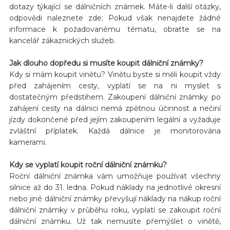
dotazy týkající se dálničních známek. Máte-li další otázky,
odpovědi naleznete zde; Pokud však nenajdete žádné
informace k požadovanému tématu, obraťte se na
kancelář zákaznických služeb.
Jak dlouho dopředu si musíte koupit dálniční známky?
Kdy si mám koupit vinětu? Vinětu byste si měli koupit vždy
před zahájením cesty, vyplatí se na ni myslet s
dostatečným předstihem. Zakoupení dálniční známky po
zahájení cesty na dálnici nemá zpětnou účinnost a nečiní
jízdy dokončené před jejím zakoupením legální a vyžaduje
zvláštní příplatek. Každá dálnice je monitorována
kamerami.
Kdy se vyplatí koupit roční dálniční známku?
Roční dálniční známka vám umožňuje používat všechny
silnice až do 31. ledna. Pokud náklady na jednotlivé okresní
nebo jiné dálniční známky převyšují náklady na nákup roční
dálniční známky v průběhu roku, vyplatí se zakoupit roční
dálniční známku. Už tak nemusíte přemýšlet o vinětě,