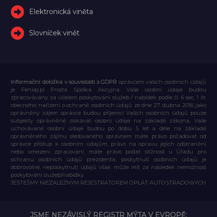
Elektronická viněta
Slovníček vinět
Informační doložka v souvislosti s GDPR
správcem vašich osobních údajů
je Feniqs.pl Prosta Spółka Akcyjna. Vaše osobní údaje budou
zpracovávány za účelem poskytování služeb / nabídek podle čl. 6 sec. 1 lit.
obecného nařízení o ochraně osobních údajů ze dne 27. dubna 2016 jako
oprávněný zájem správce budou příjemci Vašich osobních údajů pouze
subjekty oprávněné získávat osobní údaje na základě zákona, Vaše
uchovávané osobní údaje budou po dobu 5 let a déle na základě
oprávněného zájmu sledovaného správcem máte právo požadovat od
správce přístup k osobním údajům, právo na opravu jejich odstranění
nebo omezení zpracování, máte právo podat stížnost u Úřadu pro
ochranu osobních údajů prezidenta, poskytnutí osobních údajů je
dobrovolné, neposkytnutí údajů však může mít za následek nemožnost
poskytování služeb/nabídky.
JESTEŚMY NIEZALEŻNYM REJESTRATOREM OPŁAT AUTOSTRADOWYCH
JSME NEZÁVISLÝ REGISTR MÝTA V EVROPĚ: