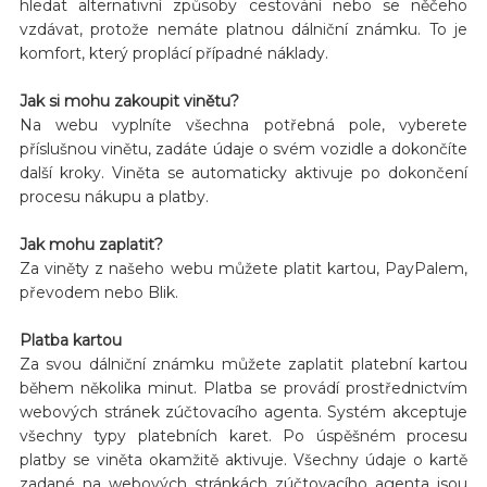
hledat alternativní způsoby cestování nebo se něčeho
vzdávat, protože nemáte platnou dálniční známku. To je
komfort, který proplácí případné náklady.
Jak si mohu zakoupit vinětu?
Na webu vyplníte všechna potřebná pole, vyberete
příslušnou vinětu, zadáte údaje o svém vozidle a dokončíte
další kroky. Viněta se automaticky aktivuje po dokončení
procesu nákupu a platby.
Jak mohu zaplatit?
Za viněty z našeho webu můžete platit kartou, PayPalem,
převodem nebo Blik.
Platba kartou
Za svou dálniční známku můžete zaplatit platební kartou
během několika minut. Platba se provádí prostřednictvím
webových stránek zúčtovacího agenta. Systém akceptuje
všechny typy platebních karet. Po úspěšném procesu
platby se viněta okamžitě aktivuje. Všechny údaje o kartě
zadané na webových stránkách zúčtovacího agenta jsou