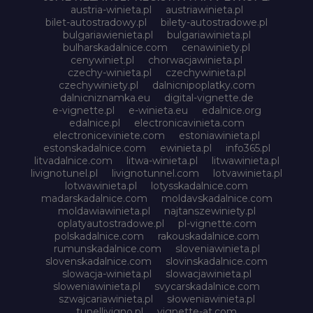
austria-winieta.pl
austriawinieta.pl
bilet-autostradowy.pl
bilety-autostradowe.pl
bulgariawienieta.pl
bulgariawinieta.pl
bulharskadalnice.com
cenawiniety.pl
cenywiniet.pl
chorwacjawinieta.pl
czechy-winieta.pl
czechywinieta.pl
czechywiniety.pl
dalnicnipoplatky.com
dalnicniznamka.eu
digital-vignette.de
e-vignette.pl
e-winieta.eu
edalnice.org
edalnice.pl
electronicavinieta.com
electroniceviniete.com
estoniawinieta.pl
estonskadalnice.com
ewinieta.pl
info365.pl
litvadalnice.com
litwa-winieta.pl
litwawinieta.pl
livignotunel.pl
livignotunnel.com
lotvawinieta.pl
lotwawinieta.pl
lotysskadalnice.com
madarskadalnice.com
moldavskadalnice.com
moldawiawinieta.pl
najtanszewiniety.pl
oplatyautostradowe.pl
pl-vignette.com
polskadalnice.com
rakouskadalnice.com
rumunskadalnice.com
sloveniawinieta.pl
slovenskadalnice.com
slovinskadalnice.com
slowacja-winieta.pl
slowacjawinieta.pl
sloweniawinieta.pl
svycarskadalnice.com
szwajcariawinieta.pl
słoweniawinieta.pl
tunellivigno.pl
vignette-at.com