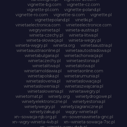
vignette-bg.com
vignette-cz.com
vignette-pl.com
vignette-poland.pl
vignette-ro.com
vignette-si.com
vignette.pl
vignettepoland.pl
vinetki.pl
vinietaelectronica.com
vinieteelectronice.com
wegrywinieta.pl
winieta-austria.pl
winieta-czechy.pl
winieta-litwa.pl
winieta-słowacja.pl
winieta-wegry.pl
winieta-węgry.pl
winieta.org
winietaaustria.pl
winietaaustriaonline.pl
winietaautostradowa.pl
winietabulgaria.pl
winietachorwacja.pl
winietaczechy.pl
winietaestonia.pl
winietalitwa.pl
winietalotwa.pl
winietamoldawia.pl
winietaonline.com
winietapolska.pl
winietarumunia.pl
winietaslovenia.pl
winietaslowacja.pl
winietaslowenia.pl
winietaszwajcaria.pl
winietasłowenia.pl
winietawegry.pl
winietomat.pl
winiety.org
winietydrogowe.pl
winietyelektroniczne.pl
winietyestonia.pl
winietywegry.pl
winietyzagraniczne.pl
winietyzakup.pl
węgry-winieta.pl
xn--sowacja-njb.org.pl
xn--soweniawinieta-gnc.pl
xn--wgry-winieta-4vb.pl
xn--winieta-sowacja-7sc.pl
xn--winieta-wgry-dwb.pl