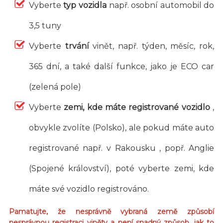
Vyberte
typ vozidla
např. osobní automobil do
3,5 tuny
Vyberte
trvání
vinět, např. týden, měsíc, rok,
365 dní, a také další funkce, jako je ECO car
(zelená pole)
Vyberte
zemi, kde máte registrované vozidlo
,
obvykle zvolíte (Polsko), ale pokud máte auto
registrované např. v Rakousku , popř. Anglie
(Spojené království), poté vyberte zemi, kde
máte své vozidlo registrováno.
Pamatujte, že nesprávně vybraná země způsobí
nesprávnou registraci viněty a není snadný způsob, jak to