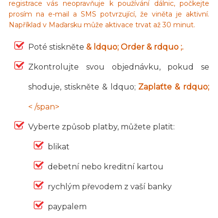
registrace vás neopravňuje k používání dálnic, počkejte
prosím na e-mail a SMS potvrzující, že viněta je aktivní.
Například v Maďarsku může aktivace trvat až 30 minut.
Poté stiskněte
& ldquo; Order & rdquo ;.
Zkontrolujte svou objednávku, pokud se
shoduje, stiskněte & ldquo;
Zaplaťte & rdquo;
< /span>
Vyberte způsob platby, můžete platit:
blikat
debetní nebo kreditní kartou
rychlým převodem z vaší banky
paypalem