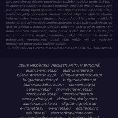
zpracovávány za účelem poskytování služeb / nabídek podle čl. 6 sec. 1
lit. obecného nařízení o ochraně osobních údajů ze dne 27. dubna 2016
jako oprávněný zájem správce budou příjemci Vašich osobních údajů
pouze subjekty oprávněné získávat osobní údaje na základě zákona,
Vaše uchovávané osobní údaje budou po dobu 5 let a déle na základě
oprávněného zájmu sledovaného správcem máte právo požadovat od
správce přístup k osobním údajům, právo na opravu jejich odstranění
nebo omezení zpracování, máte právo podat stížnost u Úřadu pro
ochranu osobních údajů prezidenta, poskytnutí osobních údajů je
dobrovolné, neposkytnutí údajů však může mít za následek
nemožnost poskytování služeb/nabídky.
JESTEŚMY NIEZALEŻNYM REJESTRATOREM OPŁAT AUTOSTRADOWYCH
JSME NEZÁVISLÝ REGISTR MÝTA V EVROPĚ:
austria-winieta.pl
austriawinieta.pl
bilet-autostradowy.pl
bilety-autostradowe.pl
bulgariawienieta.pl
bulgariawinieta.pl
bulharskadalnice.com
cenawiniety.pl
cenywiniet.pl
chorwacjawinieta.pl
czechy-winieta.pl
czechywinieta.pl
czechywiniety.pl
dalnicnipoplatky.com
dalnicniznamka.eu
digital-vignette.de
e-vignette.pl
e-winieta.eu
edalnice.org
edalnice.pl
electronicavinieta.com
electroniceviniete.com
estoniawinieta.pl