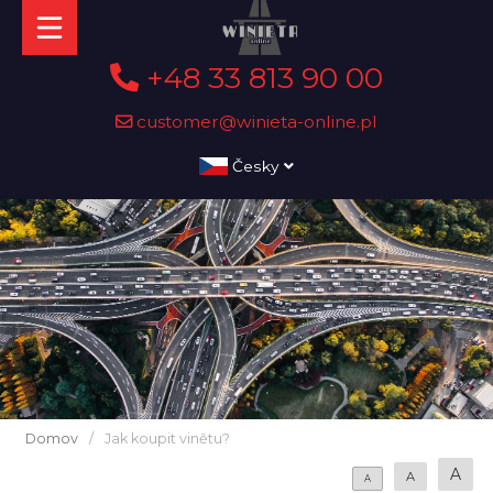
+48 33 813 90 00
customer@winieta-online.pl
Česky
Domov
/
Jak koupit vinětu?
A
A
A