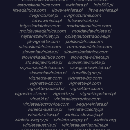
estonskadalnice.com
ewinieta.pl
info365.pl
litvadalnice.com
litwa-winieta.pl
litwawinieta.pl
livignotunel.pl
livignotunnel.com
lotvawinieta.pl
lotwawinieta.pl
lotysskadalnice.com
madarskadalnice.com
moldavskadalnice.com
moldawiawinieta.pl
najtanszewiniety.pl
oplatyautostradowe.pl
pl-vignette.com
polskadalnice.com
rakouskadalnice.com
rumunskadalnice.com
sloveniawinieta.pl
slovenskadalnice.com
slovinskadalnice.com
slowacja-winieta.pl
slowacjawinieta.pl
sloweniawinieta.pl
svycarskadalnice.com
szwajcariawinieta.pl
słoweniawinieta.pl
tunellivigno.pl
vignette-at.com
vignette-bg.com
vignette-cz.com
vignette-pl.com
vignette-poland.pl
vignette-ro.com
vignette-si.com
vignette.pl
vignettepoland.pl
vinetki.pl
vinietaelectronica.com
vinieteelectronice.com
wegrywinieta.pl
winieta-austria.pl
winieta-czechy.pl
winieta-litwa.pl
winieta-słowacja.pl
winieta-wegry.pl
winieta-węgry.pl
winieta.org
winietaaustria.pl
winietaaustriaonline.pl