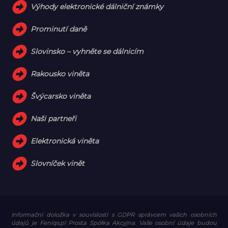
Výhody elektronické dálniční známky
Prominutí daně
Slovinsko – vyhněte se dálnicím
Rakousko viněta
Švýcarsko viněta
Naši partneři
Elektronická viněta
Slovníček vinět
Informační doložka v souvislosti s GDPR
správcem vašich osobních
údajů je Feniqs.pl Prosta Spółka Akcyjna. Vaše osobní údaje budou