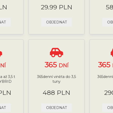
LN
29.99 PLN
5
NAT
OBJEDNAT
OB
365
365
NÍ
DNÍ
 až 3,5 t
365denní viněta do 3,5
365denní 
HYBRID
tuny
 PLN
488 PLN
29
NAT
OBJEDNAT
OB