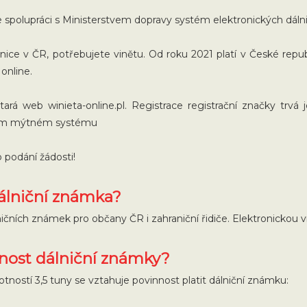
y ve spolupráci s Ministerstvem dopravy systém elektronických dál
lnice v ČR, potřebujete vinětu. Od roku 2021 platí v České repub
 online.
tará web winieta-online.pl. Registrace registrační značky trvá
eském mýtném systému
 podání žádosti!
dálniční známka?
ičních známek pro občany ČR i zahraniční řidiče. Elektronickou 
nnost dálniční známky?
ností 3,5 tuny se vztahuje povinnost platit dálniční známku: