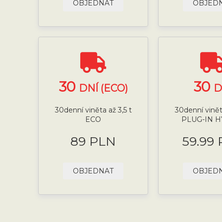
OBJEDNAT
OBJED
30
30
DNÍ (ECO)
D
30denní viněta až 3,5 t
30denní viněta
ECO
PLUG-IN 
89 PLN
59.99
OBJEDNAT
OBJED