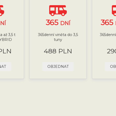
365
365
NÍ
DNÍ
 až 3,5 t
365denní viněta do 3,5
365denní 
HYBRID
tuny
 PLN
488 PLN
29
NAT
OBJEDNAT
OB