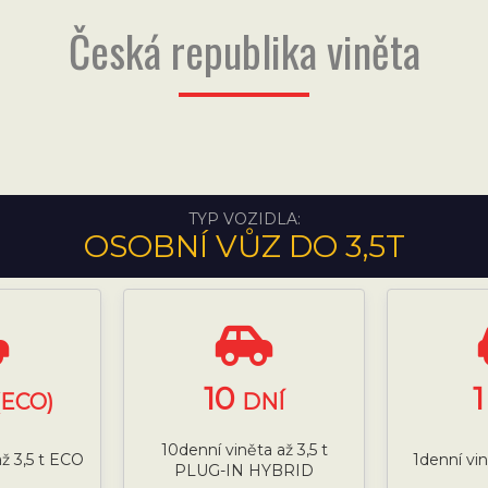
Česká republika viněta
TYP VOZIDLA:
OSOBNÍ VŮZ DO 3,5T
10
(ECO)
DNÍ
10denní viněta až 3,5 t
ž 3,5 t ECO
1denní vi
PLUG-IN HYBRID