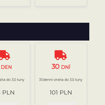
1
30
DEN
DNÍ
něta do 3,5 tuny
30denní viněta do 3,5 tuny
8 PLN
101 PLN