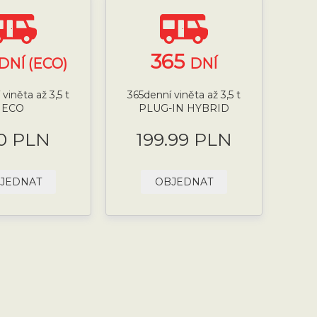
365
DNÍ (ECO)
DNÍ
viněta až 3,5 t
365denní viněta až 3,5 t
ECO
PLUG-IN HYBRID
0 PLN
199.99 PLN
JEDNAT
OBJEDNAT