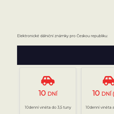
Elektronické dálniční známky pro Českou republiku:
10
10
DNÍ
DNÍ 
10denní viněta do 3,5 tuny
10denní viněta a