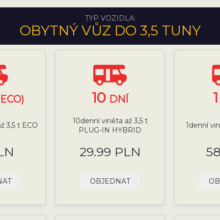
TYP VOZIDLA:
OBYTNÝ VŮZ DO 3,5 TUNY
10
(ECO)
DNÍ
10denní viněta až 3,5 t
ž 3,5 t ECO
1denní vi
PLUG-IN HYBRID
LN
29.99 PLN
5
NAT
OBJEDNAT
OB