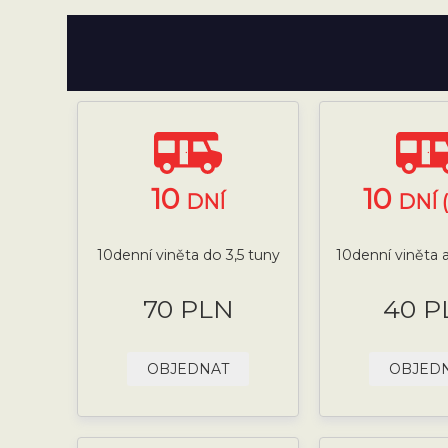
10
10
DNÍ
DNÍ 
10denní viněta do 3,5 tuny
10denní viněta a
70 PLN
40 P
OBJEDNAT
OBJED