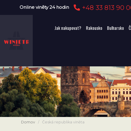
+48 33 813 90 0
Online viněty 24 hodin
Jak nakupovat?
Rakousko
Bulharsko
Č
Domov
/
Česká republika viněta