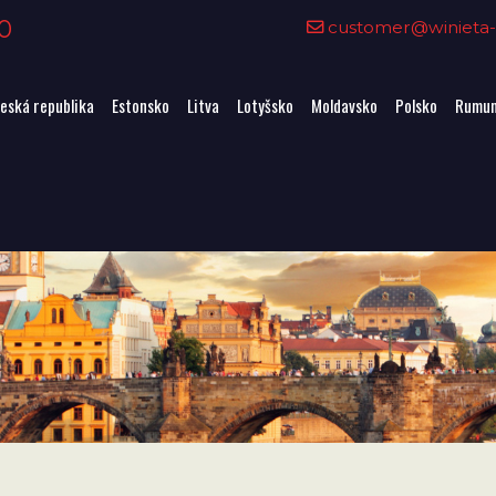
0
customer@winieta-o
eská republika
Estonsko
Litva
Lotyšsko
Moldavsko
Polsko
Rumun