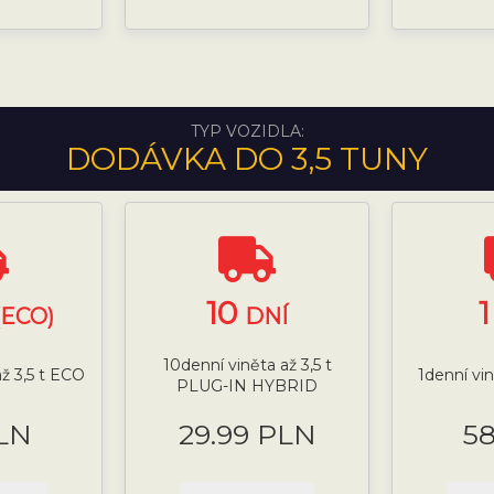
TYP VOZIDLA:
DODÁVKA DO 3,5 TUNY
10
(ECO)
DNÍ
10denní viněta až 3,5 t
ž 3,5 t ECO
1denní vi
PLUG-IN HYBRID
LN
29.99 PLN
5