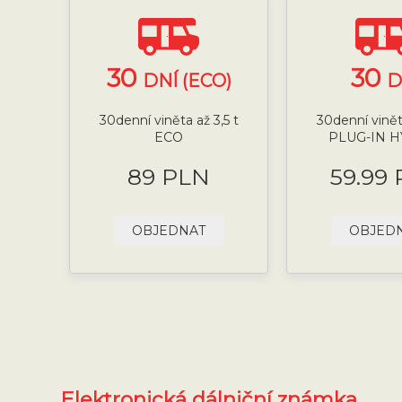
30
30
DNÍ (ECO)
D
30denní viněta až 3,5 t
30denní viněta
ECO
PLUG-IN 
89 PLN
59.99
OBJEDNAT
OBJED
Elektronická dálniční známka