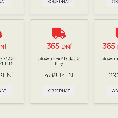
NAT
OBJEDNAT
OB
365
365
NÍ
DNÍ
 až 3,5 t
365denní viněta do 3,5
365denní 
HYBRID
tuny
 PLN
488 PLN
29
NAT
OBJEDNAT
OB