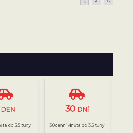
A
A
A
1
30
DEN
DNÍ
něta do 3,5 tuny
30denní viněta do 3,5 tuny