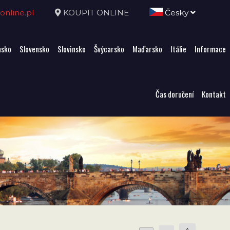
nline.pl
KOUPIT ONLINE
Česky
sko
Slovensko
Slovinsko
Švýcarsko
Maďarsko
Itálie
Informace
Čas doručení
Kontakt