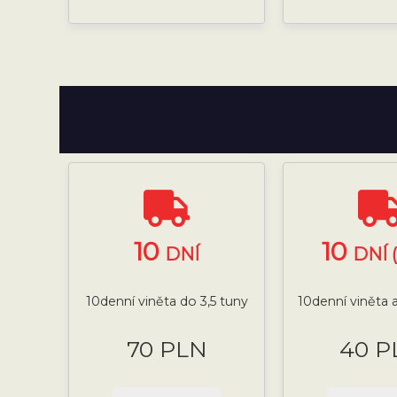
10
10
DNÍ
DNÍ 
10denní viněta do 3,5 tuny
10denní viněta a
70 PLN
40 P