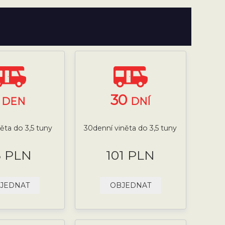
1
30
DEN
DNÍ
něta do 3,5 tuny
30denní viněta do 3,5 tuny
8 PLN
101 PLN
JEDNAT
OBJEDNAT