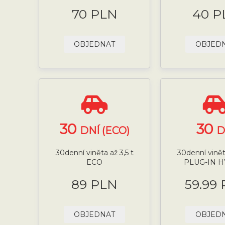
70 PLN
40 P
OBJEDNAT
OBJED
30
30
DNÍ (ECO)
D
30denní viněta až 3,5 t
30denní viněta
ECO
PLUG-IN 
89 PLN
59.99
OBJEDNAT
OBJED