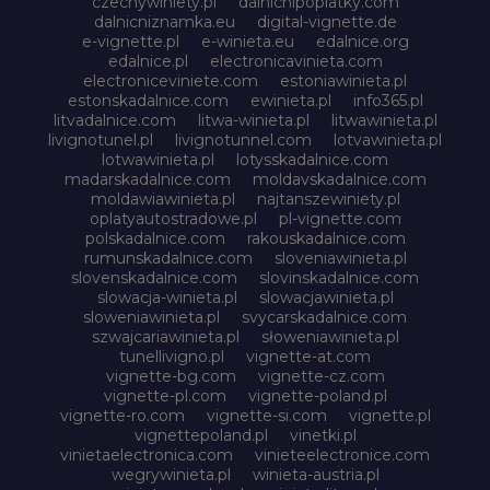
czechywiniety.pl
dalnicnipoplatky.com
dalnicniznamka.eu
digital-vignette.de
e-vignette.pl
e-winieta.eu
edalnice.org
edalnice.pl
electronicavinieta.com
electroniceviniete.com
estoniawinieta.pl
estonskadalnice.com
ewinieta.pl
info365.pl
litvadalnice.com
litwa-winieta.pl
litwawinieta.pl
livignotunel.pl
livignotunnel.com
lotvawinieta.pl
lotwawinieta.pl
lotysskadalnice.com
madarskadalnice.com
moldavskadalnice.com
moldawiawinieta.pl
najtanszewiniety.pl
oplatyautostradowe.pl
pl-vignette.com
polskadalnice.com
rakouskadalnice.com
rumunskadalnice.com
sloveniawinieta.pl
slovenskadalnice.com
slovinskadalnice.com
slowacja-winieta.pl
slowacjawinieta.pl
sloweniawinieta.pl
svycarskadalnice.com
szwajcariawinieta.pl
słoweniawinieta.pl
tunellivigno.pl
vignette-at.com
vignette-bg.com
vignette-cz.com
vignette-pl.com
vignette-poland.pl
vignette-ro.com
vignette-si.com
vignette.pl
vignettepoland.pl
vinetki.pl
vinietaelectronica.com
vinieteelectronice.com
wegrywinieta.pl
winieta-austria.pl