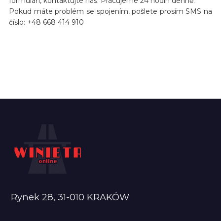
formuláři, kontaktujte nás. Pracujeme 24 hodin denně.
Pokud máte problém se spojením, pošlete prosím SMS na
číslo: +48 668 414 910
Rynek 28, 31-010 KRAKÓW