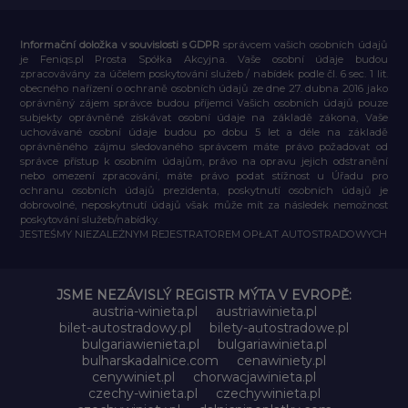
Informační doložka v souvislosti s GDPR
správcem vašich osobních údajů
je Feniqs.pl Prosta Spółka Akcyjna. Vaše osobní údaje budou
zpracovávány za účelem poskytování služeb / nabídek podle čl. 6 sec. 1 lit.
obecného nařízení o ochraně osobních údajů ze dne 27. dubna 2016 jako
oprávněný zájem správce budou příjemci Vašich osobních údajů pouze
subjekty oprávněné získávat osobní údaje na základě zákona, Vaše
uchovávané osobní údaje budou po dobu 5 let a déle na základě
oprávněného zájmu sledovaného správcem máte právo požadovat od
správce přístup k osobním údajům, právo na opravu jejich odstranění
nebo omezení zpracování, máte právo podat stížnost u Úřadu pro
ochranu osobních údajů prezidenta, poskytnutí osobních údajů je
dobrovolné, neposkytnutí údajů však může mít za následek nemožnost
poskytování služeb/nabídky.
JESTEŚMY NIEZALEŻNYM REJESTRATOREM OPŁAT AUTOSTRADOWYCH
JSME NEZÁVISLÝ REGISTR MÝTA V EVROPĚ:
austria-winieta.pl
austriawinieta.pl
bilet-autostradowy.pl
bilety-autostradowe.pl
bulgariawienieta.pl
bulgariawinieta.pl
bulharskadalnice.com
cenawiniety.pl
cenywiniet.pl
chorwacjawinieta.pl
czechy-winieta.pl
czechywinieta.pl