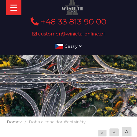
+48 33 813 90 00
customer@winieta-online.pl
Česky
Domov
/
Doba a cena doručení viněty
A
A
A