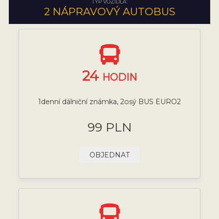
TYP VOZIDLA:
2 NÁPRAVOVÝ AUTOBUS
24
HODIN
1denní dálniční známka, 2osý BUS EURO2
99 PLN
OBJEDNAT