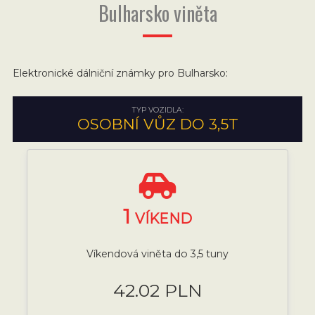
Bulharsko viněta
Elektronické dálniční známky pro Bulharsko:
TYP VOZIDLA:
OSOBNÍ VŮZ DO 3,5T
1
VÍKEND
Víkendová viněta do 3,5 tuny
42.02 PLN