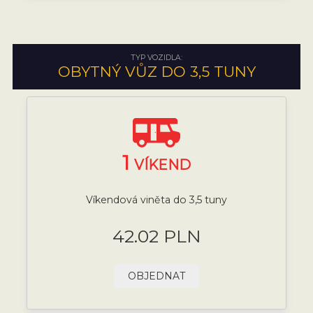
TYP VOZIDLA:
OBYTNÝ VŮZ DO 3,5 TUNY
1
VÍKEND
Víkendová viněta do 3,5 tuny
42.02 PLN
OBJEDNAT