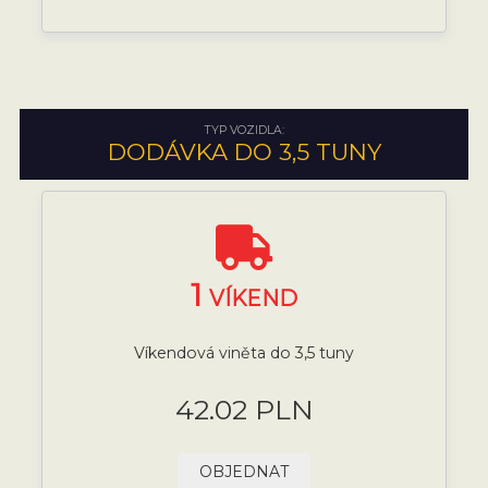
TYP VOZIDLA:
DODÁVKA DO 3,5 TUNY
1
VÍKEND
Víkendová viněta do 3,5 tuny
42.02 PLN
OBJEDNAT