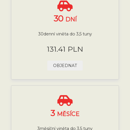
30
DNÍ
30denní viněta do 3,5 tuny
131.41 PLN
OBJEDNAT
3
MĚSÍCE
3měsíční viněta do 3,5 tuny