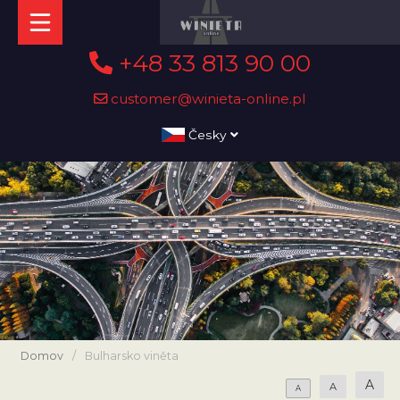
+48 33 813 90 00
customer@winieta-online.pl
Česky
Domov
/
Bulharsko viněta
A
A
A