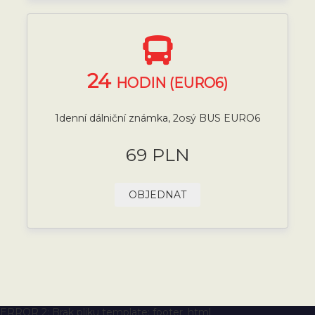
24
HODIN (EURO6)
1denní dálniční známka, 2osý BUS EURO6
69 PLN
OBJEDNAT
ERROR 2: Brak pliku template: footer_html