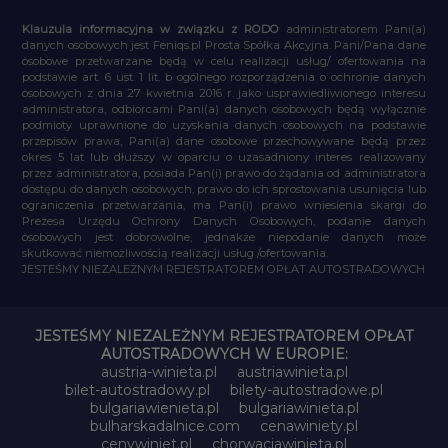
Klauzula informacyjna w związku z RODO
administratorem Pani(a)
danych osobowych jest Feniqs.pl Prosta Spółka Akcyjna. Pani/Pana dane
osobowe przetwarzane będą w celu realizacji usług/ ofertowania na
podstawie art. 6 ust. 1 lit. b ogólnego rozporządzenia o ochronie danych
osobowych z dnia 27 kwietnia 2016 r. jako usprawiedliwionego interesu
administratora, odbiorcami Pani(a) danych osobowych będą wyłącznie
podmioty uprawnione do uzyskania danych osobowych na podstawie
przepisów prawa, Pani(a) dane osobowe przechowywane będą przez
okres 5 lat lub dłuższy w oparciu o uzasadniony interes realizowany
przez administratora, posiada Pan(i) prawo do żądania od administratora
dostępu do danych osobowych, prawo do ich sprostowania usunięcia lub
ograniczenia przetwarzania, ma Pan(i) prawo wniesienia skargi do
Prezesa Urzędu Ochrony Danych Osobowych, podanie danych
osobowych jest dobrowolne, jednakże niepodanie danych może
skutkować niemożliwością realizacji usług /ofertowania.
JESTEŚMY NIEZALEŻNYM REJESTRATOREM OPŁAT AUTOSTRADOWYCH
JESTEŚMY NIEZALEŻNYM REJESTRATOREM OPŁAT
AUTOSTRADOWYCH W EUROPIE:
austria-winieta.pl
austriawinieta.pl
bilet-autostradowy.pl
bilety-autostradowe.pl
bulgariawienieta.pl
bulgariawinieta.pl
bulharskadalnice.com
cenawiniety.pl
cenywiniet.pl
chorwacjawinieta.pl