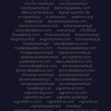
czechy-winieta.pl
czechywinieta.pl
czechywiniety.pl
dalnicnipoplatky.com
dalnicniznamka.eu
digital-vignette.de
e-vignette.pl
e-winieta.eu
edalnice.org
edalnice.pl
electronicavinieta.com
electroniceviniete.com
estoniawinieta.pl
estonskadalnice.com
ewinieta.pl
info365.pl
litvadalnice.com
litwa-winieta.pl
litwawinieta.pl
livignotunel.pl
livignotunnel.com
lotvawinieta.pl
lotwawinieta.pl
lotysskadalnice.com
madarskadalnice.com
moldavskadalnice.com
moldawiawinieta.pl
najtanszewiniety.pl
oplatyautostradowe.pl
pl-vignette.com
polskadalnice.com
rakouskadalnice.com
rumunskadalnice.com
sloveniawinieta.pl
slovenskadalnice.com
slovinskadalnice.com
slowacja-winieta.pl
slowacjawinieta.pl
sloweniawinieta.pl
svycarskadalnice.com
szwajcariawinieta.pl
słoweniawinieta.pl
tunellivigno.pl
vignette-at.com
vignette-bg.com
vignette-cz.com
vignette-pl.com
vignette-poland.pl
vignette-ro.com
vignette-si.com
vignette.pl
vignettepoland.pl
vinetki.pl
vinietaelectronica.com
vinieteelectronice.com