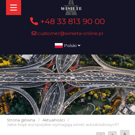
+48 33 813 90 00
customer@winieta-online.pl
Polski
Strona główna
/
Aktualności
/
Jakie kraje europejskie wymagają winiet autostradowych?
A
A