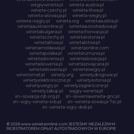
wegrywinieta.pl
winieta-austria.pl
winieta-czechy.pl
winieta-litwa.pl
winieta-słowacja.pl
winieta-wegry.pl
winieta-węgry.pl
winieta.org
winietaaustria.pl
winietaaustriaonline.pl
winietaautostradowa.pl
winietabulgaria.pl
winietachorwacja.pl
winietaczechy.pl
winietaestonia.pl
winietalitwa.pl
winietalotwa.pl
winietamoldawia.pl
winietaonline.com
winietapolska.pl
winietarumunia.pl
winietaslovenia.pl
winietaslowacja.pl
winietaslowenia.pl
winietaszwajcaria.pl
winietasłowenia.pl
winietawegry.pl
winietomat.pl
winiety.org
winietydrogowe.pl
winietyelektroniczne.pl
winietyestonia.pl
winietywegry.pl
winietyzagraniczne.pl
winietyzakup.pl
węgry-winieta.pl
xn--sowacja-njb.org.pl
xn--soweniawinieta-gnc.pl
xn--wgry-winieta-4vb.pl
xn--winieta-sowacja-7sc.pl
xn--winieta-wgry-dwb.pl
© 2026 www.winietaonline.com JESTEŚMY NIEZALEŻNYM
REJESTRATOREM OPŁAT AUTOSTRADOWYCH W EUROPIE