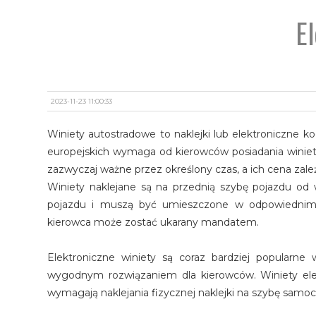
E
2023-11-23 11:00:33
Winiety autostradowe to naklejki lub elektroniczne ko
europejskich wymaga od kierowców posiadania winiet
zazwyczaj ważne przez określony czas, a ich cena zależy
Winiety naklejane są na przednią szybę pojazdu od
pojazdu i muszą być umieszczone w odpowiednim m
kierowca może zostać ukarany mandatem.
Elektroniczne winiety są coraz bardziej popularne 
wygodnym rozwiązaniem dla kierowców. Winiety ele
wymagają naklejania fizycznej naklejki na szybę samo