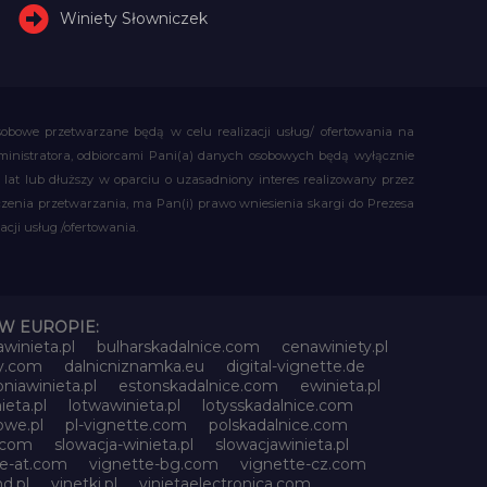
Winiety Słowniczek
obowe przetwarzane będą w celu realizacji usług/ ofertowania na
administratora, odbiorcami Pani(a) danych osobowych będą wyłącznie
t lub dłuższy w oparciu o uzasadniony interes realizowany przez
czenia przetwarzania, ma Pan(i) prawo wniesienia skargi do Prezesa
ji usług /ofertowania.
W EUROPIE:
awinieta.pl
bulharskadalnice.com
cenawiniety.pl
ky.com
dalnicniznamka.eu
digital-vignette.de
niawinieta.pl
estonskadalnice.com
ewinieta.pl
ieta.pl
lotwawinieta.pl
lotysskadalnice.com
owe.pl
pl-vignette.com
polskadalnice.com
e.com
slowacja-winieta.pl
slowacjawinieta.pl
te-at.com
vignette-bg.com
vignette-cz.com
d.pl
vinetki.pl
vinietaelectronica.com