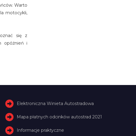
kańców. Warto
a motocykli,
oznać się z
h opóźnień i
Elektroniczna Winieta Autostradowa
Mapa płatnych odcinków autostrad 2021
Informacje praktyczne