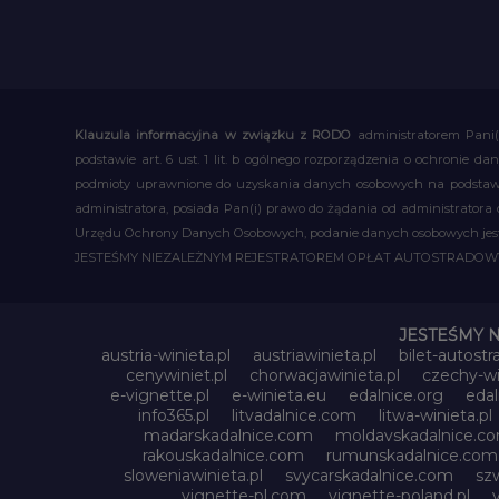
Klauzula informacyjna w związku z RODO
administratorem Pani(
podstawie art. 6 ust. 1 lit. b ogólnego rozporządzenia o ochronie
podmioty uprawnione do uzyskania danych osobowych na podstawie
administratora, posiada Pan(i) prawo do żądania od administratora
Urzędu Ochrony Danych Osobowych, podanie danych osobowych jest d
JESTEŚMY NIEZALEŻNYM REJESTRATOREM OPŁAT AUTOSTRADO
JESTEŚMY 
austria-winieta.pl
austriawinieta.pl
bilet-autostr
cenywiniet.pl
chorwacjawinieta.pl
czechy-wi
e-vignette.pl
e-winieta.eu
edalnice.org
edal
info365.pl
litvadalnice.com
litwa-winieta.pl
madarskadalnice.com
moldavskadalnice.c
rakouskadalnice.com
rumunskadalnice.com
sloweniawinieta.pl
svycarskadalnice.com
szw
vignette-pl.com
vignette-poland.pl