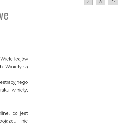
A
A
A
we
 Wiele krajów
h. Winiety są
estracyjnego
aku winiety,
ine, co jest
ojazdu i nie