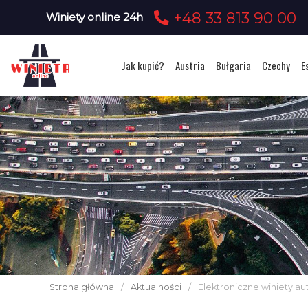
+48 33 813 90 00
Winiety online 24h
Jak kupić?
Austria
Bułgaria
Czechy
E
Strona główna
/
Aktualności
/
Elektroniczne winiety a