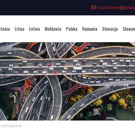
customer@winiet
stonia
Litwa
Łotwa
Mołdawia
Polska
Rumunia
Słowacja
Słowen
utostradowe