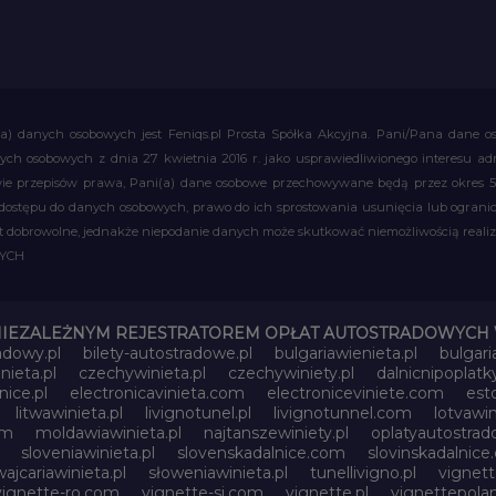
a) danych osobowych jest Feniqs.pl Prosta Spółka Akcyjna. Pani/Pana dane os
 danych osobowych z dnia 27 kwietnia 2016 r. jako usprawiedliwionego interesu 
 przepisów prawa, Pani(a) dane osobowe przechowywane będą przez okres 5 la
 dostępu do danych osobowych, prawo do ich sprostowania usunięcia lub ograni
obrowolne, jednakże niepodanie danych może skutkować niemożliwością realizac
WYCH
NIEZALEŻNYM REJESTRATOREM OPŁAT AUTOSTRADOWYCH 
adowy.pl
bilety-autostradowe.pl
bulgariawienieta.pl
bulgari
nieta.pl
czechywinieta.pl
czechywiniety.pl
dalnicnipoplat
nice.pl
electronicavinieta.com
electroniceviniete.com
esto
litwawinieta.pl
livignotunel.pl
livignotunnel.com
lotvawin
om
moldawiawinieta.pl
najtanszewiniety.pl
oplatyautostrad
sloveniawinieta.pl
slovenskadalnice.com
slovinskadalnic
ajcariawinieta.pl
słoweniawinieta.pl
tunellivigno.pl
vignet
vignette-ro.com
vignette-si.com
vignette.pl
vignettepolan