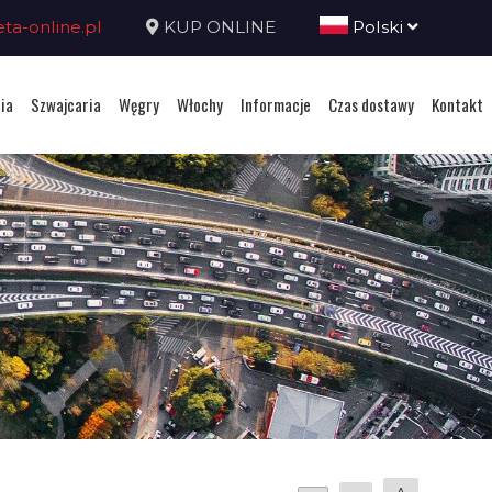
a-online.pl
KUP ONLINE
Polski
ia
Szwajcaria
Węgry
Włochy
Informacje
Czas dostawy
Kontakt